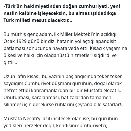
-
Türk’ün hakimiyetinden doğan cumhuriyeti, yeni
neslin kalbine işleyeceksin, bu elmas ışıldadıkça
Türk milleti mesut olacaktır...
Bu müthiş genç adam, ilk Millet Mektebi’nin açıldığı 1
Ocak 1929 günü bir dizi hatanın yol açtığı apandisit
patlaması sonucunda hayata veda etti. Kısacık yaşamına
ülkesi ve halkı için olağanüstü hizmetleri sığdırdı ve
gitti!...
Uzun lafın kısası, bu yazının başlangıcında teker teker
saydığım Cumhuriyet düşmanı güruhun, doğal olarak
nefret ettiği kahramanlardan biridir Mustafa Necati!..
Unutulması, karalanması, hafızalardan tamamen
silinmesi için gerekirse ruhlarını şeytana bile satarlar!..
Mustafa Necati’yi asıl incitecek olan ise, bu güruhun
yedikleri herzeler değil, kendisini cumhuriyetçi,