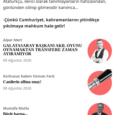
Atatürkçü, ilerici olarak tanımlayanların hafızasından,
gönlünden silinip gitmesidir kanımca...
-
Çünkü Cumhuriyet, kahramanlarını yitirdikçe
yıkılmaya mahkum hale gelir!
Alper Mert
GALATASARAY BAŞKANI AKIL OYUNU
OYNAMAKTAN TRANSFERE ZAMAN
AYIRAMIYOR
08 Ağustos 2026
Korkusuz Kalem Osman Ferit
Canilerin affına onay!
08 Ağustos 2026
Mustafa Mutlu
Böyle barışa...