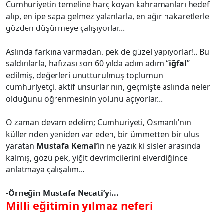
Cumhuriyetin temeline harç koyan kahramanları hedef
alıp, en ipe sapa gelmez yalanlarla, en ağır hakaretlerle
gözden düşürmeye çalışıyorlar...
Aslında farkına varmadan, pek de güzel yapıyorlar!.. Bu
saldırılarla, hafızası son 60 yılda adım adım “
iğfal
”
edilmiş, değerleri unutturulmuş toplumun
cumhuriyetçi, aktif unsurlarının, geçmişte aslında neler
olduğunu öğrenmesinin yolunu açıyorlar...
O zaman devam edelim; Cumhuriyeti, Osmanlı’nın
küllerinden yeniden var eden, bir ümmetten bir ulus
yaratan
Mustafa Kemal’
in ne yazık ki sisler arasında
kalmış, gözü pek, yiğit devrimcilerini elverdiğince
anlatmaya çalışalım...
-
Örneğin Mustafa Necati’yi...
Milli eğitimin yılmaz neferi