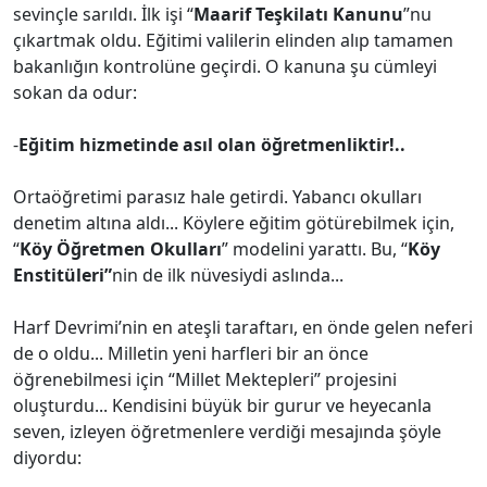
sevinçle sarıldı. İlk işi “
Maarif Teşkilatı Kanunu
”nu
çıkartmak oldu. Eğitimi valilerin elinden alıp tamamen
bakanlığın kontrolüne geçirdi. O kanuna şu cümleyi
sokan da odur:
-
Eğitim hizmetinde asıl olan öğretmenliktir!..
Ortaöğretimi parasız hale getirdi. Yabancı okulları
denetim altına aldı... Köylere eğitim götürebilmek için,
“
Köy Öğretmen Okulları
” modelini yarattı. Bu, “
Köy
Enstitüleri”
nin de ilk nüvesiydi aslında...
Harf Devrimi’nin en ateşli taraftarı, en önde gelen neferi
de o oldu... Milletin yeni harfleri bir an önce
öğrenebilmesi için “Millet Mektepleri” projesini
oluşturdu... Kendisini büyük bir gurur ve heyecanla
seven, izleyen öğretmenlere verdiği mesajında şöyle
diyordu: