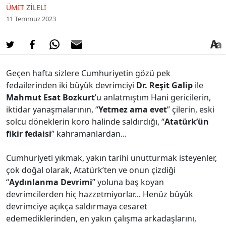
ÜMIT ZILELI
11 Temmuz 2023
Geçen hafta sizlere Cumhuriyetin gözü pek
fedailerinden iki büyük devrimciyi
Dr. Reşit Galip
ile
Mahmut Esat Bozkurt
’u anlatmıştım Hani gericilerin,
iktidar yanaşmalarının, “
Yetmez ama evet
” çilerin, eski
solcu döneklerin koro halinde saldırdığı, “
Atatürk’ün
fikir fedaisi
” kahramanlardan...
Cumhuriyeti yıkmak, yakın tarihi unutturmak isteyenler,
çok doğal olarak, Atatürk’ten ve onun çizdiği
“
Aydınlanma Devrimi
” yoluna baş koyan
devrimcilerden hiç hazzetmiyorlar... Henüz büyük
devrimciye açıkça saldırmaya cesaret
edemediklerinden, en yakın çalışma arkadaşlarını,