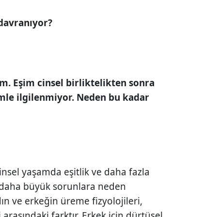
davranıyor?
im. Eşim cinsel birliktelikten sonra
mle ilgilenmiyor. Ne­den bu kadar
nsel yaşamda eşitlik ve daha fazla
daha büyük sorunlara neden
n ve erkeğin üreme fizyolojileri,
ri arasındaki farktır. Erkek için dürtüsel