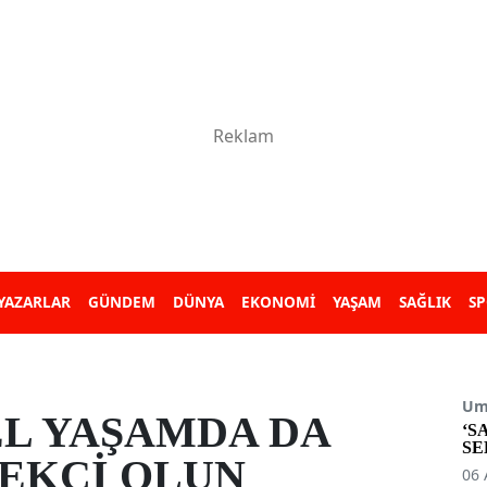
YAZARLAR
GÜNDEM
DÜNYA
EKONOMİ
YAŞAM
SAĞLIK
S
Umu
EL YAŞAMDA DA
‘S
SE
EKÇİ OLUN
06 