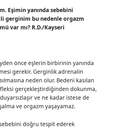
im. Eşimin yanın­da sebebini
kli gerginim bu nedenle orgazm
mü var mı? R.D./Kayseri
şeyden önce eşlerin birbirinin yanında
mesi gerekir. Gerginlik adrenalin
sılmasına neden olur. Bedeni kasılan
efleksi gerçekleştirdiğinden dokunma,
duyarsızlaşır ve ne kadar istese de
boşalma ve orgazm yaşayamaz.
n sebebini doğru tespit ederek