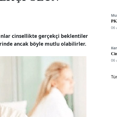
Mu
PKK
06 
ınlar cinsellikte gerçekçi beklentiler
erinde
ancak böyle mutlu olabilirler.
Ke
Cin
06 
Tü