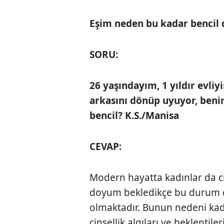
Eşim neden bu kadar bencil 
SORU:
26 yaşındayım, 1 yıldır evliy
arkasını dönüp uyuyor, beni
bencil? K.S./Manisa
CEVAP:
Modern hayatta kadınlar da ci
doyum bekledikçe bu durum 
olmaktadır. Bunun nedeni kadı
cinsellik algıları ve beklentile