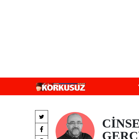
CİNS
GERÇ