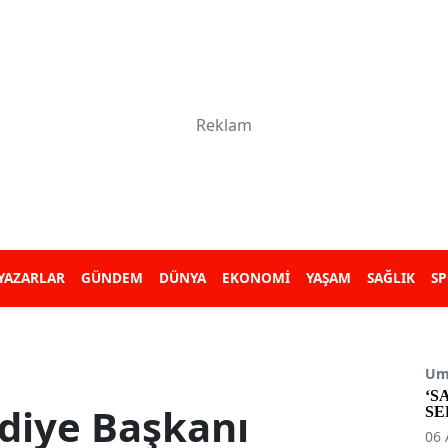
YAZARLAR
GÜNDEM
DÜNYA
EKONOMİ
YAŞAM
SAĞLIK
S
Umu
‘S
ediye Başkanı
SE
06 