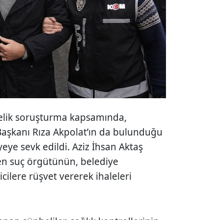
elik soruşturma kapsamında,
Başkanı Rıza Akpolat’ın da bulunduğu
iyeye sevk edildi. Aziz İhsan Aktaş
len suç örgütünün, belediye
cilere rüşvet vererek ihaleleri