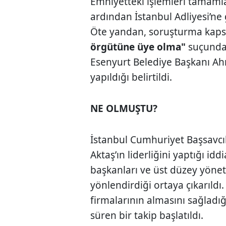
Emniyetteki işlemleri tamamla
ardından İstanbul Adliyesi’ne
Öte yandan, soruşturma kap
örgütüne üye olma"
suçundan
Esenyurt Belediye Başkanı Ah
yapıldığı belirtildi.
NE OLMUŞTU?
İstanbul Cumhuriyet Başsavcıl
Aktaş’ın liderliğini yaptığı id
başkanları ve üst düzey yöneti
yönlendirdiği ortaya çıkarıldı
firmalarının almasını sağladığ
süren bir takip başlatıldı.