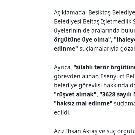
Açıklamada, Beşiktaş Belediye
Belediyesi Beltaş İşletmecilik 
üyelerinin de aralarında bul
örgütüne üye olma", "ihaley
edinme"
suçlamalarıyla gözaltı
Ayrıca,
"silahlı terör örgütü
görevden alınan Esenyurt Be
belediye görevlisi hakkında 
"rüşvet almak", "3628 sayılı
"haksız mal edinme"
suçlamal
edildi.
Aziz İhsan Aktaş ve suç örgütü