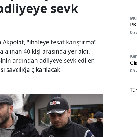
adliyeye sevk
Mu
PKK
06 
 Akpolat, "ihaleye fesat karıştırma"
 alınan 40 kişi arasında yer aldı.
Ke
sinin ardından adliyeye sevk edilen
Cin
ı savcılığa çıkarılacak.
06 
Tü