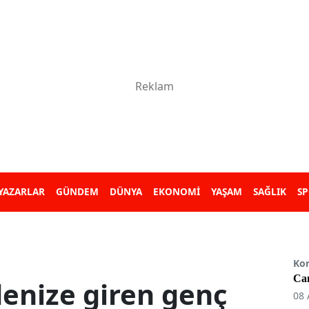
YAZARLAR
GÜNDEM
DÜNYA
EKONOMİ
YAŞAM
SAĞLIK
S
Ko
Can
enize giren genç
08 