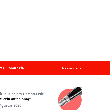
POR
MAGAZİN
Hakkında
rkusuz Kalem Osman Ferit
ilerin affına onay!
Ağustos 2026