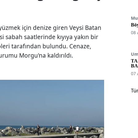
Mu
Böy
yüzmek için denize giren Veysi Batan
08 
i sabah saatlerinde kıyıya yakın bir
eri tarafından bulundu. Cenaze,
Umu
 Kurumu Morgu'na kaldırıldı.
TA
BA
07 
Tü