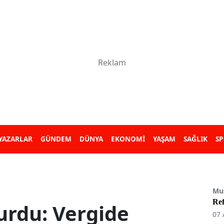
YAZARLAR
GÜNDEM
DÜNYA
EKONOMİ
YAŞAM
SAĞLIK
S
Mu
Re
urdu: Vergide
07 