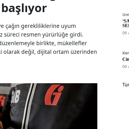
 başlıyor
Umu
‘S
e çağın gerekliliklerine uyum
SE
06 
raz süreci resmen yürürlüğe girdi.
üzenlemeyle birlikte, mükellefler
iki olarak değil, dijital ortam üzerinden
Ke
Cin
06 
Tü