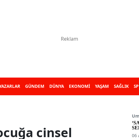
YAZARLAR
GÜNDEM
DÜNYA
EKONOMİ
YAŞAM
SAĞLIK
S
Umu
‘S
ocuğa cinsel
SE
06 