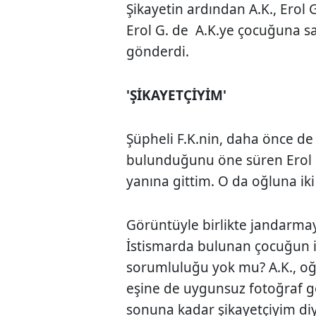
Şikayetin ardından A.K., Erol G
Erol G. de A.K.ye çocuğuna sa
gönderdi.
'ŞİKAYETÇİYİM'
Şüpheli F.K.nin, daha önce de
bulunduğunu öne süren Erol G
yanına gittim. O da oğluna iki
Görüntüyle birlikte jandarmay
İstismarda bulunan çocuğun işl
sorumluluğu yok mu? A.K., oğl
eşine de uygunsuz fotoğraf g
sonuna kadar şikayetçiyim di