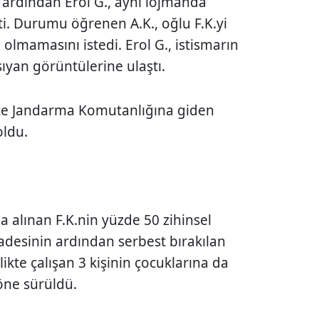
ardından Erol G., aynı lojmanda
ti. Durumu öğrenen A.K., oğlu F.K.yi
 olmamasını istedi. Erol G., istismarın
ıyan görüntülerine ulaştı.
İlçe Jandarma Komutanlığına giden
oldu.
a alınan F.K.nin yüzde 50 zihinsel
İfadesinin ardından serbest bırakılan
likte çalışan 3 kişinin çocuklarına da
öne sürüldü.