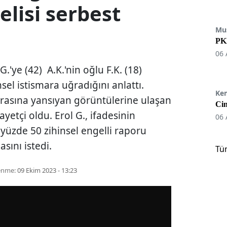
elisi serbest
Mu
PKK
06 
G.'ye (42) A.K.'nin oğlu F.K. (18)
nsel istismara uğradığını anlattı.
Ke
erasına yansıyan görüntülerine ulaşan
Cin
etçi oldu. Erol G., ifadesinin
06 
 yüzde 50 zihinsel engelli raporu
sını istedi.
Tü
enme:
09 Ekim 2023 - 13:23