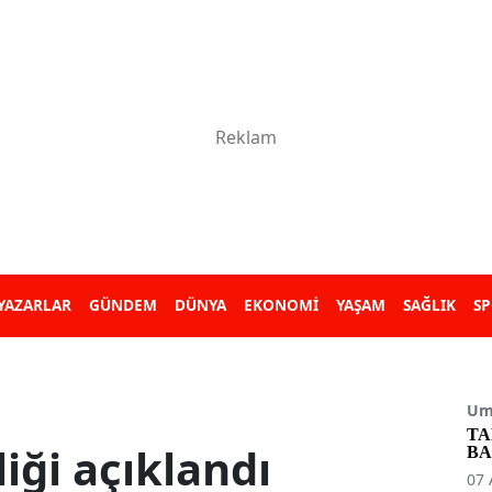
YAZARLAR
GÜNDEM
DÜNYA
EKONOMİ
YAŞAM
SAĞLIK
S
Umu
TA
iği açıklandı
BA
07 