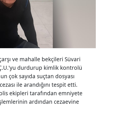
arşı ve mahalle bekçileri Süvari
Ç.U.'yu durdurup kimlik kontrolü
'nun çok sayıda suçtan dosyası
ezası ile arandığını tespit etti.
olis ekipleri tarafından emniyete
işlemlerinin ardından cezaevine