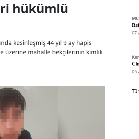
ari hükümlü
Mu
Re
07 
ında kesinleşmiş 44 yıl 9 ay hapis
e üzerine mahalle bekçilerinin kimlik
Ke
Cin
06 
Tü