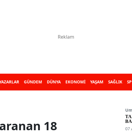
YAZARLAR
GÜNDEM
DÜNYA
EKONOMİ
YAŞAM
SAĞLIK
S
Umu
TA
e aranan 18
BA
07 