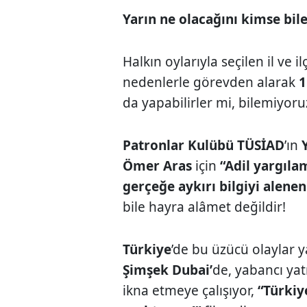
Yarın ne olacağını kimse bil
Halkın oylarıyla seçilen il ve i
nedenlerle görevden alarak
1
da yapabilirler mi, bilemiyoru
Patronlar Kulübü TÜSİAD
’ın
Ömer Aras
için
“Adil yargıla
gerçeğe aykırı bilgiyi alen
bile hayra alâmet değildir!
Türkiye
’de bu üzücü olaylar 
Şimşek Dubai’
de, yabancı yat
ikna etmeye çalışıyor,
“Türkiy