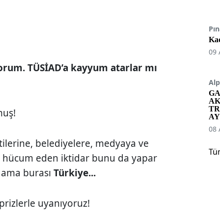
Pın
Kad
5
09 
orum. TÜSİAD’a kayyum atarlar mı
Alp
GA
AK
TR
muş!
AY
08 
lerine, belediyelere, medyaya ve
Tü
 hücum eden iktidar bunu da yapar
 ama burası
Türkiye...
prizlerle uyanıyoruz!