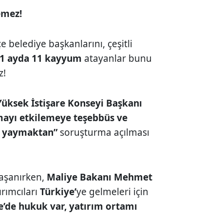
emez!
lçe belediye başkanlarını, çeşitli
1 ayda 11 kayyum
atayanlar bunu
z!
Yüksek İstişare Konseyi Başkanı
mayı etkilemeye teşebbüs ve
en yaymaktan”
soruşturma açılması
yaşanırken,
Maliye Bakanı Mehmet
ırımcıları
Türkiye’
ye gelmeleri için
e’de hukuk var, yatırım ortamı