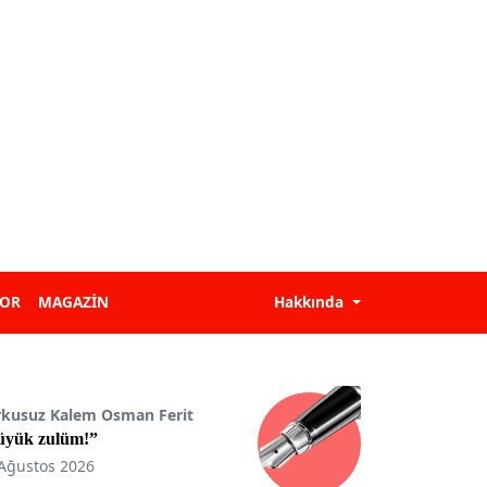
POR
MAGAZİN
Hakkında
rkusuz Kalem Osman Ferit
üyük zulüm!”
Ağustos 2026