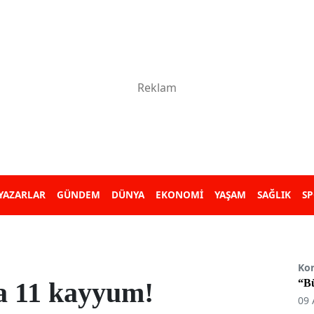
YAZARLAR
GÜNDEM
DÜNYA
EKONOMİ
YAŞAM
SAĞLIK
S
Ko
a 11 kayyum!
“B
09 