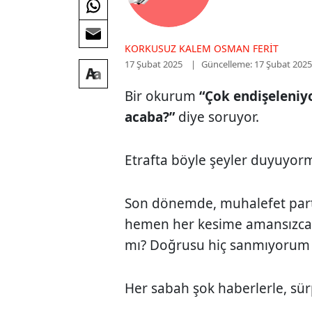
KORKUSUZ KALEM OSMAN FERIT
17 Şubat 2025
Güncelleme: 17 Şubat 202
Bir okurum
“Çok endişeleniy
acaba?”
diye soruyor.
Etrafta böyle şeyler duyuyor
Son dönemde, muhalefet parti
hemen her kesime amansızca
mı? Doğrusu hiç sanmıyorum
Her sabah şok haberlerle, sür