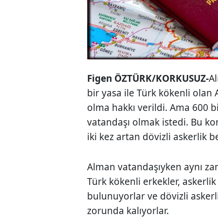
Figen ÖZTÜRK/KORKUSUZ-
A
bir yasa ile Türk kökenli ola
olma hakkı verildi. Ama 600 b
vatandaşı olmak istedi. Bu kon
iki kez artan dövizli askerlik b
Alman vatandaşıyken aynı za
Türk kökenli erkekler, askerl
bulunuyorlar ve dövizli askerl
zorunda kalıyorlar.