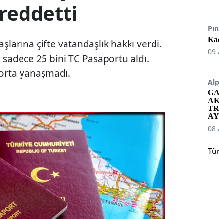
reddetti
Pın
Kad
larına çifte vatandaşlık hakkı verdi.
09 
sadece 25 bini TC Pasaportu aldı.
porta yanaşmadı.
Alp
GA
AK
TR
AY
08 
Tü