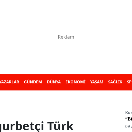
YAZARLAR
GÜNDEM
DÜNYA
EKONOMİ
YAŞAM
SAĞLIK
S
Ko
“B
gurbetçi Türk
09 