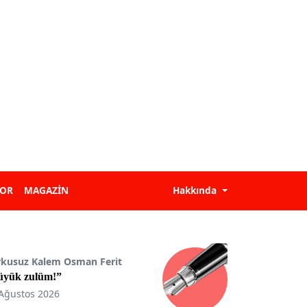
POR
MAGAZİN
Hakkında
rkusuz Kalem Osman Ferit
üyük zulüm!”
Ağustos 2026