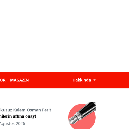
POR
MAGAZİN
Hakkında
rkusuz Kalem Osman Ferit
ilerin affına onay!
Ağustos 2026