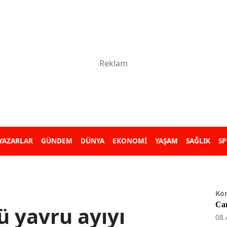
YAZARLAR
GÜNDEM
DÜNYA
EKONOMİ
YAŞAM
SAĞLIK
S
Ko
Can
 yavru ayıyı
08 