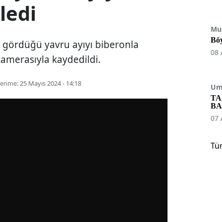
ledi
Mu
Böy
a gördüğü yavru ayıyı biberonla
08 
kamerasıyla kaydedildi.
lenme:
25 Mayıs 2024 - 14:18
Umu
TA
BA
07 
Tü