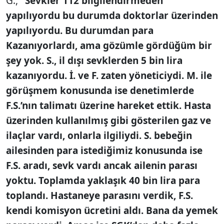
G.,
"Sevkler 112 bilgilendirmeden
yapılıyordu bu durumda doktorlar üzerinden
yapılıyordu. Bu durumdan para
Kazanıyorlardı, ama gözümle gördüğüm bir
şey yok. S., il dışı sevklerden 5 bin lira
kazanıyordu. İ. ve F. zaten yöneticiydi. M. ile
görüşmem konusunda ise denetimlerde
F.S.’nın talimatı üzerine hareket ettik. Hasta
üzerinden kullanılmış gibi gösterilen gaz ve
ilaçlar vardı, onlarla ilgiliydi. S. bebeğin
ailesinden para istediğimiz konusunda ise
F.S. aradı, sevk vardı ancak ailenin parası
yoktu. Toplamda yaklaşık 40 bin lira para
toplandı. Hastaneye parasını verdik, F.S.
kendi komisyon ücretini aldı. Bana da yemek