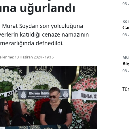
una uğurlandı
08 
Ko
su Murat Soydan son yolculuğuna
Can
verlerin katıldığı cenaze namazının
08 
mezarlığında defnedildi.
ellenme:
13 Haziran 2024 - 19:15
Mu
Böy
08 
Tü