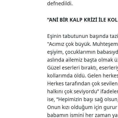
defnedildi.
“ANİ BİR KALP KRİZİ İLE K
Eşinin tabutunun başında taz
"Acımız çok büyük. Muhteşem bi
eşiyim, çocuklarımın babasıydı
aslında ailemiz başta olmak üz
Güzel eserleri bıraktı, eserleriy
kollarımda öldü. Gelen herkes 
Herkes tarafından çok sevilen
halkını çok seviyordu” ifadele
ise, “Hepimizin başı sağ olsun
Onun kızı olduğum için guru
babamın ismini her zaman yaş