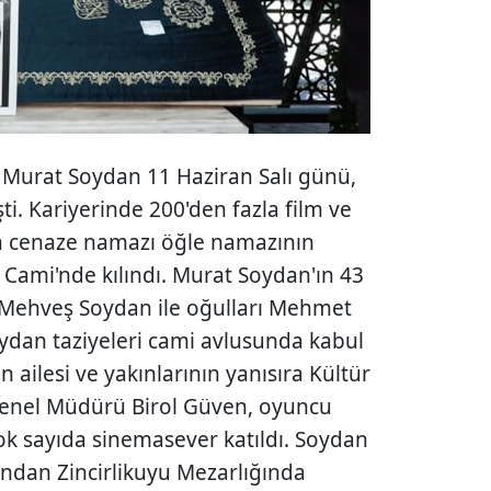
 Murat Soydan 11 Haziran Salı günü,
i. Kariyerinde 200'den fazla film ve
ın cenaze namazı öğle namazının
ami'nde kılındı. Murat Soydan'ın 43
zı Mehveş Soydan ile oğulları Mehmet
ydan taziyeleri cami avlusunda kabul
 ailesi ve yakınlarının yanısıra Kültür
Genel Müdürü Birol Güven, oyuncu
ok sayıda sinemasever katıldı. Soydan
ından Zincirlikuyu Mezarlığında