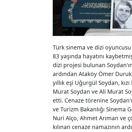
Türk sinema ve dizi oyuncusu
83 yaşında hayatını kaybetmişt
dizi projesi bulunan Soydan'
ardından Ataköy Ömer Duruk C
yıllık eşi Uğurgül Soydan, kı
Murat Soydan ve Ali Murat So
etti. Cenaze törenine Soydan'ın
ve Turizm Bakanlığı Sinema 
Nuri Alço, Ahmet Arıman ve ç
kılınan cenaze namazının ard