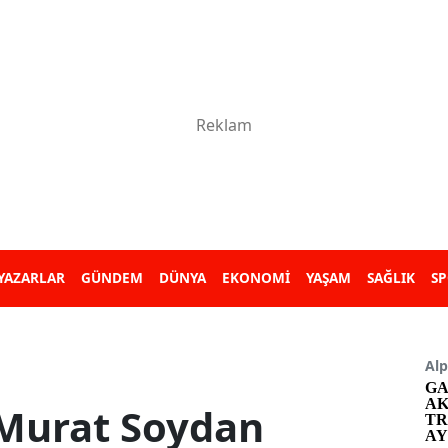
YAZARLAR
GÜNDEM
DÜNYA
EKONOMİ
YAŞAM
SAĞLIK
S
Alp
GA
AK
Murat Soydan
TR
AY