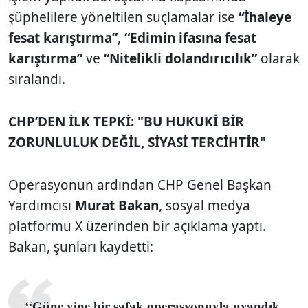
şüphelilere yöneltilen suçlamalar ise
“İhaleye
fesat karıştırma”
,
“Edimin ifasına fesat
karıştırma”
ve
“Nitelikli dolandırıcılık”
olarak
sıralandı.
CHP’DEN İLK TEPKİ: "BU HUKUKİ BİR
ZORUNLULUK DEĞİL, SİYASİ TERCİHTİR"
Operasyonun ardından CHP Genel Başkan
Yardımcısı
Murat Bakan
, sosyal medya
platformu X üzerinden bir açıklama yaptı.
Bakan, şunları kaydetti:
“Güne yine bir şafak operasyonuyla uyandık.