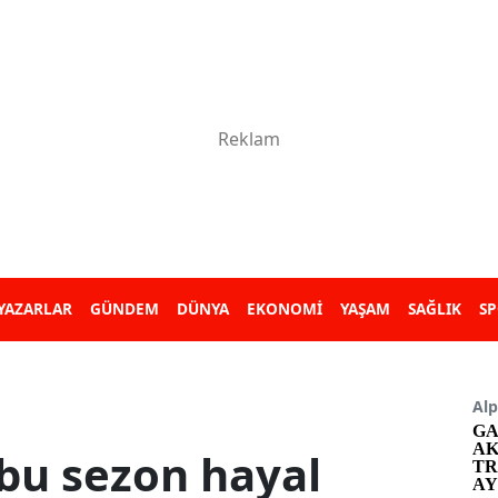
YAZARLAR
GÜNDEM
DÜNYA
EKONOMİ
YAŞAM
SAĞLIK
S
Alp
GA
AK
bu sezon hayal
TR
AY