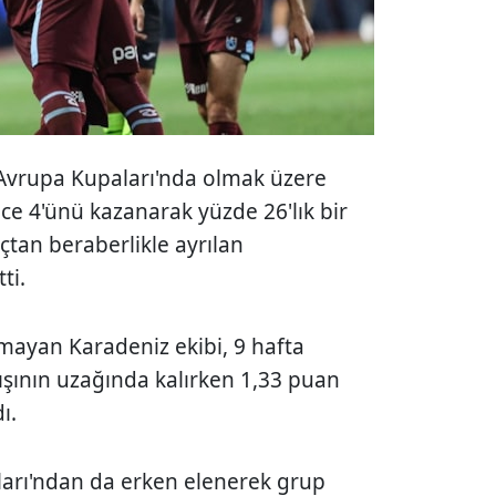
 Avrupa Kupaları'nda olmak üzere
e 4'ünü kazanarak yüzde 26'lık bir
çtan beraberlikle ayrılan
tti.
mayan Karadeniz ekibi, 9 hafta
ışının uzağında kalırken 1,33 puan
dı.
ları'ndan da erken elenerek grup