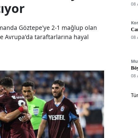
tıyor
08 
Ko
smanda Göztepe'ye 2-1 mağlup olan
Can
e Avrupa'da taraftarlarına hayal
08 
Mu
Böy
08 
Tü