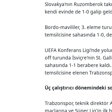
Slovakya'nın Ruzomberok tak
kendi evinde de 1-0 galip gel
Bordo-mavililer, 3. eleme tu
temsilcisine sahasında 1-0, de
UEFA Konferans Ligi'nde yolu
off turunda İsviçre'nin St. Ga
sahasında 1-1 berabere kaldı. 
temsilcisine elenen Trabzonsp
Üç çalıştırıcı dönemindeki s
Trabzonspor, teknik direktör
maçlarına ve Süper Lig'in ilk 