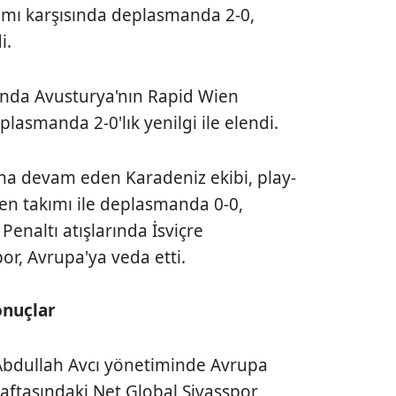
ımı karşısında deplasmanda 2-0,
di.
runda Avusturya'nın Rapid Wien
plasmanda 2-0'lık yenilgi ile elendi.
na devam eden Karadeniz ekibi, play-
llen takımı ile deplasmanda 0-0,
Penaltı atışlarında İsviçre
or, Avrupa'ya veda etti.
onuçlar
 Abdullah Avcı yönetiminde Avrupa
haftasındaki Net Global Sivasspor