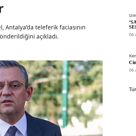
r
Umu
‘S
 Antalya’da teleferik faciasının
SE
06 
nderildiğini açıkladı.
Ke
Cin
06 
Tü