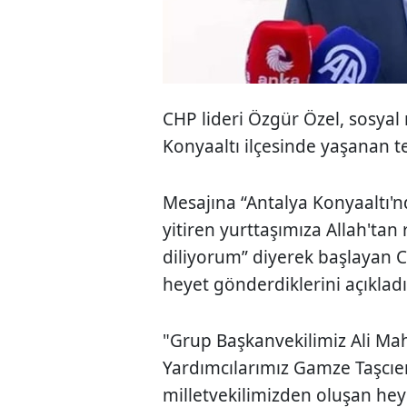
CHP lideri Özgür Özel, sosya
Konyaaltı ilçesinde yaşanan tel
Mesajına “Antalya Konyaaltı'n
yitiren yurttaşımıza Allah'tan 
diliyorum” diyerek başlayan 
heyet gönderdiklerini açıkladı
"Grup Başkanvekilimiz Ali Mah
Yardımcılarımız Gamze Taşcıer
milletvekilimizden oluşan hey