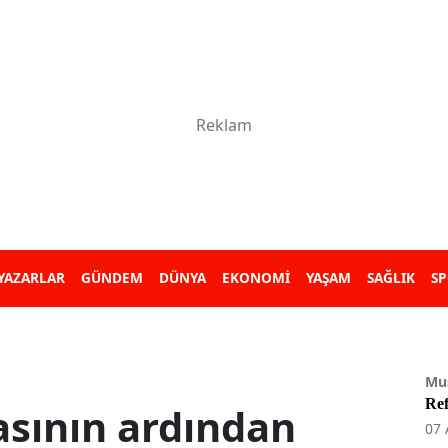
YAZARLAR
GÜNDEM
DÜNYA
EKONOMİ
YAŞAM
SAĞLIK
S
Mu
Re
iasının ardından
07 