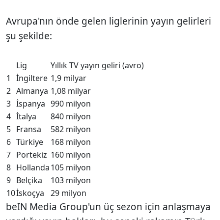
Avrupa'nın önde gelen liglerinin yayın gelirleri
şu şekilde:
Lig
Yıllık TV yayın geliri (avro)
1
İngiltere
1,9 milyar
2
Almanya
1,08 milyar
3
İspanya
990 milyon
4
İtalya
840 milyon
5
Fransa
582 milyon
6
Türkiye
168 milyon
7
Portekiz
160 milyon
8
Hollanda
105 milyon
9
Belçika
103 milyon
10
İskoçya
29 milyon
beIN Media Group'un üç sezon için anlaşmaya