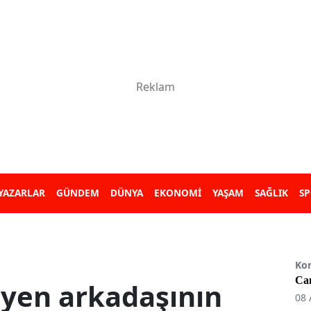
YAZARLAR
GÜNDEM
DÜNYA
EKONOMİ
YAŞAM
SAĞLIK
S
Ko
Can
eyen arkadaşının
08 