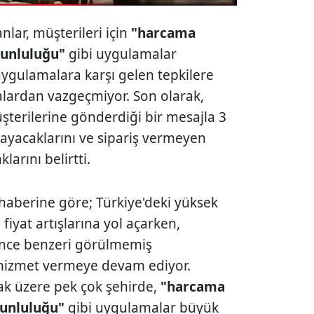
lar, müşterileri için
"harcama
runluluğu"
gibi uygulamalar
ygulamalara karşı gelen tepkilere
alardan vazgeçmiyor. Son olarak,
terilerine gönderdiği bir mesajla 3
lmayacaklarını ve sipariş vermeyen
arını belirtti.
haberine göre; Türkiye'deki yüksek
iyat artışlarına yol açarken,
 önce benzeri görülmemiş
 hizmet vermeye devam ediyor.
ak üzere pek çok şehirde,
"harcama
runluluğu"
gibi uygulamalar büyük