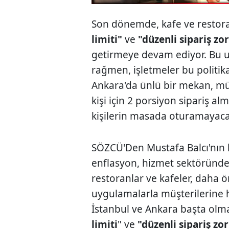
Son dönemde, kafe ve restoran
limiti"
ve
"düzenli sipariş zo
getirmeye devam ediyor. Bu u
rağmen, işletmeler bu politik
Ankara'da ünlü bir mekan, müş
kişi için 2 porsiyon sipariş a
kişilerin masada oturamayacakl
SÖZCÜ'Den Mustafa Balcı'nın 
enflasyon, hizmet sektöründe f
restoranlar ve kafeler, daha
uygulamalarla müşterilerine
İstanbul ve Ankara başta olm
limiti
" ve
"düzenli sipariş zo