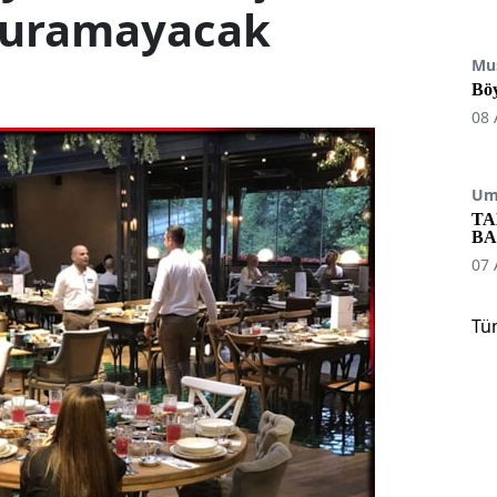
turamayacak
Mu
Böy
08 
Umu
TA
BA
07 
Tü