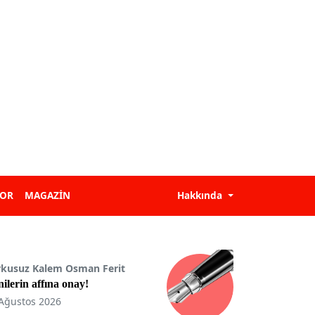
POR
MAGAZİN
Hakkında
rkusuz Kalem Osman Ferit
ilerin affına onay!
Ağustos 2026