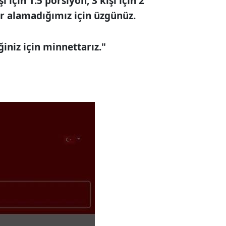
 için 1.5 porsiyon, 3 kişi için 2
er alamadığımız için üzgünüz.
iğiniz için minnettarız."