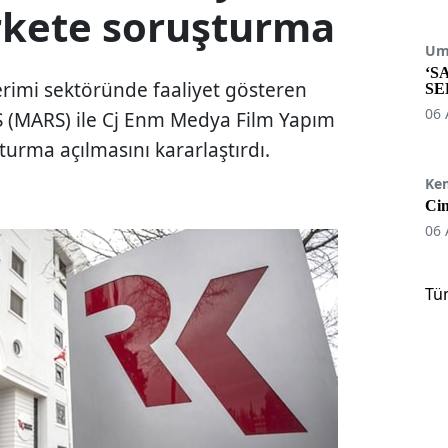
irkete soruşturma
Umu
‘S
rimi sektöründe faaliyet gösteren
SE
06 
 (MARS) ile Cj Enm Medya Film Yapım
urma açılmasını kararlaştırdı.
Ke
Cin
06 
Tü