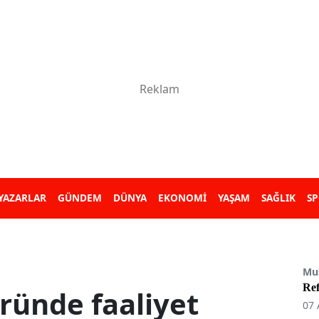
YAZARLAR
GÜNDEM
DÜNYA
EKONOMİ
YAŞAM
SAĞLIK
S
Mu
Re
ründe faaliyet
07 