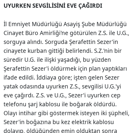
UYURKEN SEVGİLİSİNİ EVE ÇAĞIRDI
İl Emniyet Müdürlüğü Asayiş Şube Müdürlüğü
Cinayet Büro Amirliği'ne götürülen Z.S. ile U.G.,
sorguya alındı. Sorguda Şerafettin Sezer'in
cinayete kurban gittiği belirlendi. S.Z.'nin bir
süredir U.G. ile ilişki yaşadığı, bu yüzden
Şerafettin Sezer'i öldürmek için plan yaptıkları
ifade edildi. İddiaya göre; işten gelen Sezer
yatak odasında uyurken Z.S., sevgilisi U.G.'yi
eve çağırdı. Z.S. ve U.G., Sezer'i uyurken cep
telefonu şarj kablosu ile boğarak öldürdü.
Olayı intihar gibi göstermek isteyen iki şüpheli,
Sezer'in boğazına bu kez elektrik kablosu
dolayıp, öldüğünden emin olduktan sonra