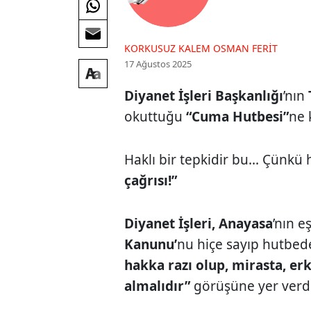
KORKUSUZ KALEM OSMAN FERIT
17 Ağustos 2025
Diyanet İşleri Başkanlığı
’nın
okuttuğu
“Cuma Hutbesi”
ne 
Haklı bir tepkidir bu... Çünkü
çağrısı!”
Diyanet İşleri, Anayasa
’nın eş
Kanunu’
nu hiçe sayıp hutbe
hakka razı olup, mirasta, er
almalıdır”
görüşüne yer verdi