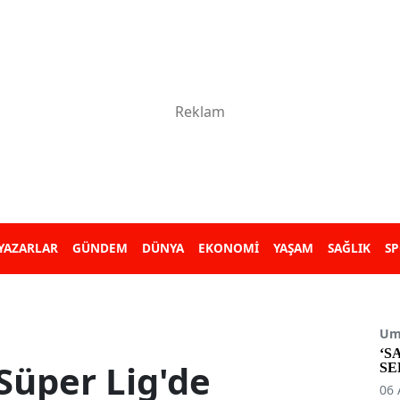
YAZARLAR
GÜNDEM
DÜNYA
EKONOMİ
YAŞAM
SAĞLIK
S
Umu
‘S
Süper Lig'de
SE
06 