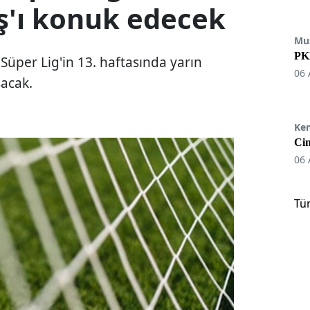
ş'ı konuk edecek
Mu
PKK
Süper Lig'in 13. haftasında yarın
06 
şacak.
Ke
Cin
06 
Tü