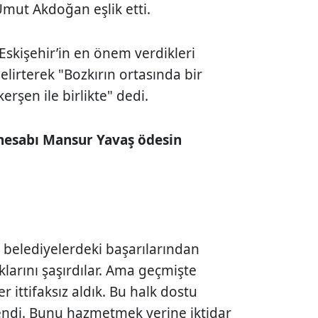
Umut Akdoğan eşlik etti.
skişehir’in en önem verdikleri
elirterek "Bozkırın ortasında bir
erşen ile birlikte" dedi.
hesabı Mansur Yavaş ödesin
n belediyelerdeki başarılarından
larını şaşırdılar. Ama geçmişte
er ittifaksız aldık. Bu halk dostu
vendi. Bunu hazmetmek yerine iktidar