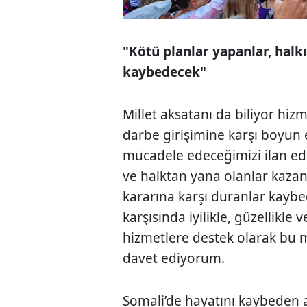
"Kötü planlar yapanlar, halk
kaybedecek"
Millet aksatanı da biliyor hiz
darbe girişimine karşı boyun
mücadele edeceğimizi ilan ediy
ve halktan yana olanlar kazan
kararına karşı duranlar kaybe
karşısında iyilikle, güzellikl
hizmetlere destek olarak bu 
davet ediyorum.
Somali’de hayatını kaybeden a