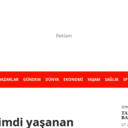
YAZARLAR
GÜNDEM
DÜNYA
EKONOMİ
YAŞAM
SAĞLIK
S
Umu
TA
Şimdi yaşanan
BA
07 