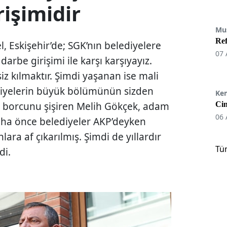
rişimidir
Mu
Re
 Eskişehir’de; SGK’nın belediyelere
07 
darbe girişimi ile karşı karşıyayız.
siz kılmaktır. Şimdi yaşanan ise mali
ediyelerin büyük bölümünün sizden
Ke
gi borcunu şişiren Melih Gökçek, adam
Cin
06 
aha önce belediyeler AKP’deyken
ra af çıkarılmış. Şimdi de yıllardır
Tü
di.