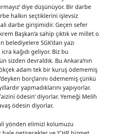
ştırmayız’ diye düşünüyor. Bir darbe
arbe halkın seçtiklerini işlevsiz
ali darbe girişimidir. Geçen sefer
krem Başkan’a sahip çıktık ve millet o
n belediyelere SGK’dan yazı
 icra kağıdı geliyor. Biz bu
n sizden devraldık. Bu Ankara’nın
Gökçek adam tek bir kuruş ödememiş
P’deyken borçlarını ödememiş çünkü
yıllardır yapmadıklarını yapıyorlar.
‘faizini ödesin’ diyorlar. Yemeği Melih
vaş ödesin diyorlar.
ali yönden elimizi kolumuzu
 hale getirecekler ve ‘CHP hizmet