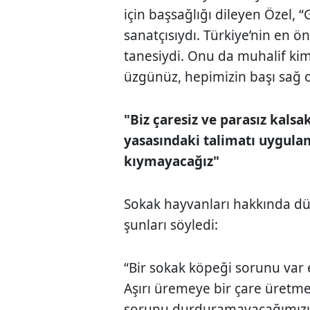
için başsağlığı dileyen Özel, 
sanatçısıydı. Türkiye’nin en ö
tanesiydi. Onu da muhalif kim
üzgünüz, hepimizin başı sağ o
"Biz çaresiz ve parasız kalsa
yasasındaki talimatı uygula
kıymayacağız"
Sokak hayvanları hakkında d
şunları söyledi:
“Bir sokak köpeği sorunu var
Aşırı üremeye bir çare üretme
sorunu durduramayacağımızı v