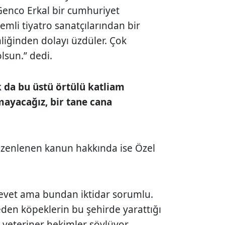
“Genco Erkal bir cumhuriyet
nemli tiyatro sanatçılarından bir
liğinden dolayı üzdüler. Çok
lsun.” dedi.
k da bu üstü örtülü katliam
mayacağız, bir tane cana
üzenlenen kanun hakkında ise Özel
 evet ama bundan iktidar sorumlu.
den köpeklerin bu şehirde yarattığı
eteriner hekimler söylüyor.