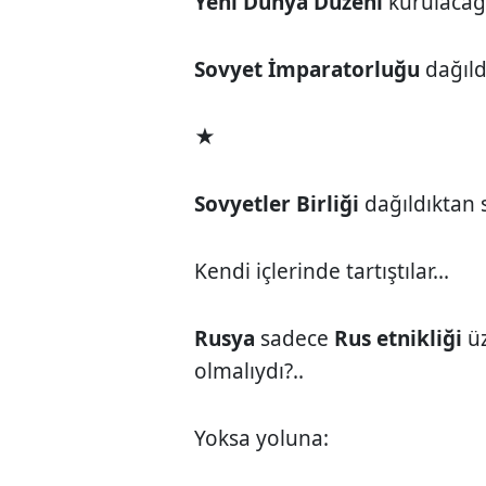
Yeni Dünya Düzeni
kurulacağı
Sovyet İmparatorluğu
dağıldı
★
Sovyetler Birliği
dağıldıktan
Kendi içlerinde tartıştılar...
Rusya
sadece
Rus etnikliği
üz
olmalıydı?..
Yoksa yoluna: