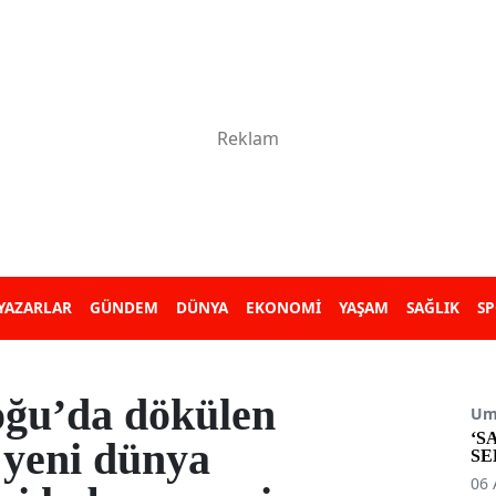
YAZARLAR
GÜNDEM
DÜNYA
EKONOMİ
YAŞAM
SAĞLIK
S
ğu’da dökülen
Umu
‘S
 yeni dünya
SE
06 