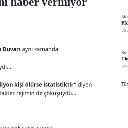
ni haber vermiyor
Mu
PKK
06 
n Duvarı
aynı zamanda:
Ke
Cin
dı...
06 
ilyon kişi ölürse istatistiktir”
diyen
Tü
aliter rejimin de çöküşüydü...