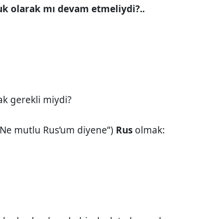
uk olarak mı devam etmeliydi?..
k gerekli miydi?
“Ne mutlu Rus’um diyene”)
Rus
olmak: