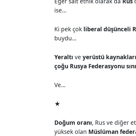
Eğer salt etnik olarak da
Rus
ise...
Ki pek çok
liberal düşünceli 
buydu...
Yeraltı
ve
yerüstü kaynaklar
çoğu Rusya Federasyonu sını
Ve...
★
Doğum oranı
, Rus ve diğer 
yüksek olan
Müslüman federa