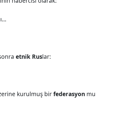
nın habercisi olarak:
...
 sonra
etnik
Rus
lar:
erine kurulmuş bir
federasyon
mu