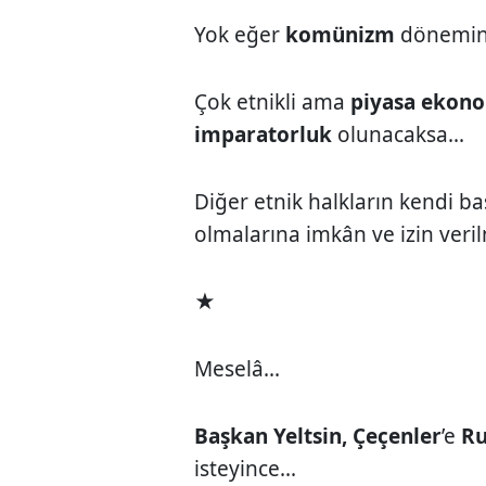
Yok eğer
komünizm
dönemin
Çok etnikli ama
piyasa ekono
imparatorluk
olunacaksa...
Diğer etnik halkların kendi ba
olmalarına imkân ve izin veril
★
Meselâ...
Başkan Yeltsin, Çeçenler
’e
R
isteyince...