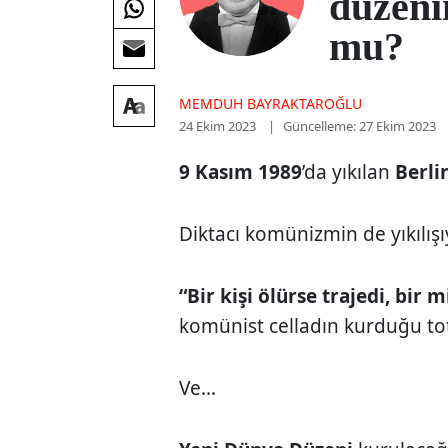
düzeni
mu?
MEMDUH BAYRAKTAROĞLU
24 Ekim 2023
Güncelleme: 27 Ekim 2023
9 Kasım 1989
’da yıkılan
Berli
Diktacı komünizmin de yıkılışıy
“Bir kişi ölürse trajedi, bir m
komünist celladın kurduğu tot
Ve...