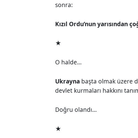
sonra:
Kızıl Ordu’nun yarısından ço
★
O halde...
Ukrayna
başta olmak üzere di
devlet kurmaları hakkını tanı
Doğru olandı...
★