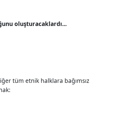
ğunu oluşturacaklardı...
ğer tüm etnik halklara bağımsız
mak: