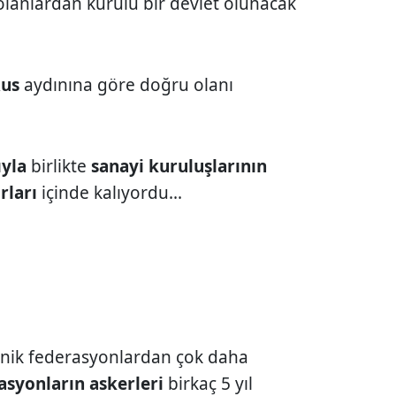
olanlardan kurulu bir devlet olunacak
Rus
aydınına göre doğru olanı
ıyla
birlikte
sanayi kuruluşlarının
rları
içinde kalıyordu...
etnik federasyonlardan çok daha
syonların askerleri
birkaç 5 yıl