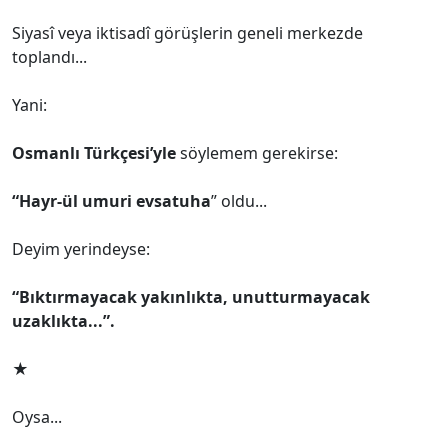
Siyasî veya iktisadî görüşlerin geneli merkezde
toplandı...
Yani:
Osmanlı Türkçesi’yle
söylemem gerekirse:
“Hayr-ül umuri evsatuha
” oldu...
Deyim yerindeyse:
“Bıktırmayacak yakınlıkta, unutturmayacak
uzaklıkta...”.
★
Oysa...