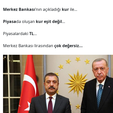
Merkez Bankası
’nın açıkladığı
kur
ile...
Piyasa
da oluşan
kur eşit değil
...
Piyasalardaki
TL
...
Merkez Bankası lirasından
çok değersiz...