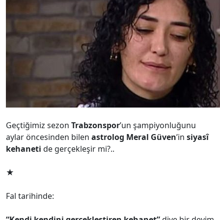
Geçtiğimiz sezon
Trabzonspor
’un şampiyonluğunu
aylar öncesinden bilen
astrolog Meral Güven
’in
siyasî
kehaneti
de gerçekleşir mi?..
★
Fal tarihinde:
“Kendi kendini gerçekleştiren kehanet”
diye bir deyim