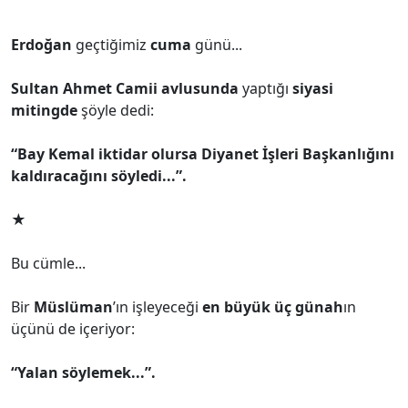
Erdoğan
geçtiğimiz
cuma
günü...
Sultan Ahmet Camii avlusunda
yaptığı
siyasi
mitingde
şöyle dedi:
“Bay Kemal iktidar olursa Diyanet İşleri Başkanlığını
kaldıracağını söyledi...”.
★
Bu cümle...
Bir
Müslüman
’ın işleyeceği
en büyük üç günah
ın
üçünü de içeriyor:
“Yalan söylemek...”.