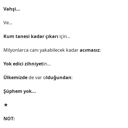
Vahşi...
Ve...
Kum tanesi kadar çıkarı
için...
Milyonlarca canı yakabilecek kadar
acımasız
:
Yok edici zihniyet
in...
Ülkemizde
de var o
lduğundan
:
Şüphem yok...
★
NOT: