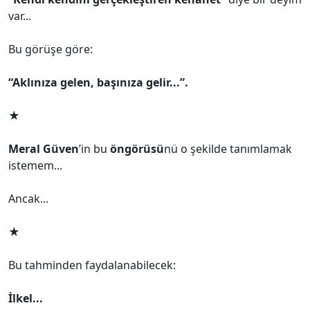
var...
Bu görüşe göre:
“Aklınıza gelen, başınıza gelir...”.
★
Meral Güven
’in bu
öngörüsü
nü o şekilde tanımlamak
istemem...
Ancak...
★
Bu tahminden faydalanabilecek:
İlkel...