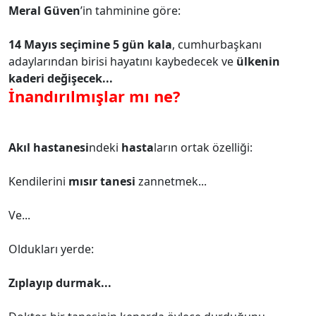
Meral Güven
’in tahminine göre:
14 Mayıs seçimine 5 gün kala
, cumhurbaşkanı
adaylarından birisi hayatını kaybedecek ve
ülkenin
kaderi değişecek...
İnandırılmışlar mı ne?
Akıl hastanesi
ndeki
hasta
ların ortak özelliği:
Kendilerini
mısır tanesi
zannetmek...
Ve...
Oldukları yerde:
Zıplayıp durmak...