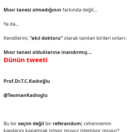
Mısır tanesi olmadığının
farkında değil...
Ya da...
Kendilerini,
“akıl doktoru”
olarak tanıtan birileri onları:
Mısır tanesi olduklarına inandırmış...
Dünün tweeti
Prof.Dr.T.C.Kadıoğlu
@TeomanKadioglu
Bu bir
seçim değil
bir
referandum;
cehennemin
kapılarını kapatmak istiyor muyuz istemiyor muyuz?