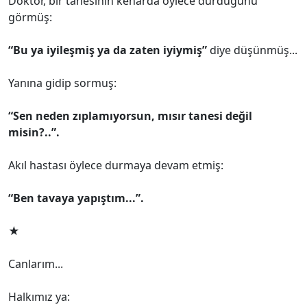
Doktor, bir tanesinin kenarda öylece durduğunu
görmüş:
“Bu ya iyileşmiş ya da zaten iyiymiş”
diye düşünmüş...
Yanına gidip sormuş:
“Sen neden zıplamıyorsun, mısır tanesi değil
misin?..”.
Akıl hastası öylece durmaya devam etmiş:
“Ben tavaya yapıştım...”.
★
Canlarım...
Halkımız ya: