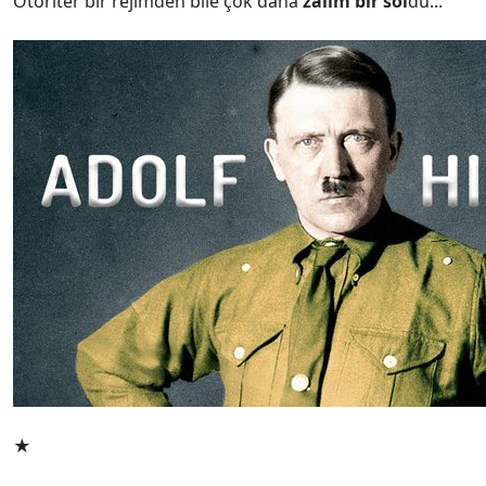
Otoriter bir rejimden bile çok daha
zalim bir sol
du...
★