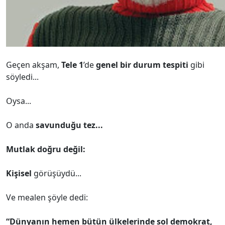
Geçen akşam,
Tele 1
’de
genel bir durum tespiti
gibi
söyledi...
Oysa...
O anda
savunduğu tez...
Mutlak doğru değil:
Kişisel
görüşüydü...
Ve mealen şöyle dedi:
“Dünyanın hemen bütün ülkelerinde sol demokrat,