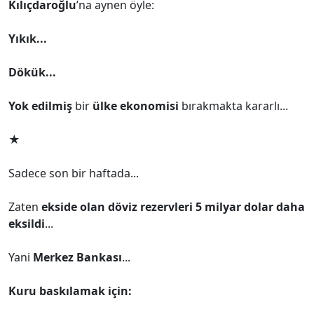
Kılıçdaroğlu
’na aynen öyle:
Yıkık...
Dökük...
Yok edilmiş
bir
ülke ekonomisi
bırakmakta kararlı...
★
Sadece son bir haftada...
Zaten
ekside olan döviz rezervleri 5 milyar dolar daha
eksildi
...
Yani
Merkez Bankası
...
Kuru baskılamak için: