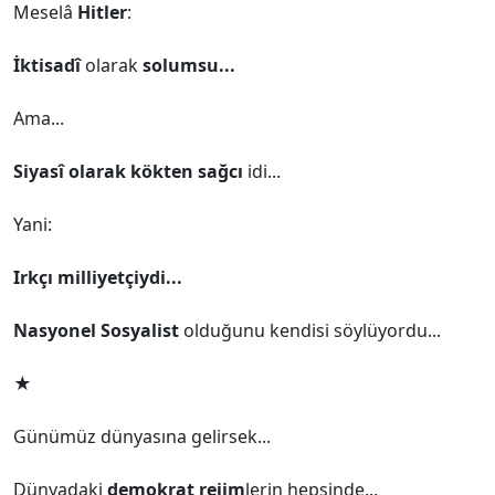
Meselâ
Hitler
:
İktisadî
olarak
solumsu...
Ama...
Siyasî olarak kökten sağcı
idi...
Yani:
Irkçı milliyetçiydi...
Nasyonel Sosyalist
olduğunu kendisi söylüyordu...
★
Günümüz dünyasına gelirsek...
Dünyadaki
demokrat rejim
lerin hepsinde...