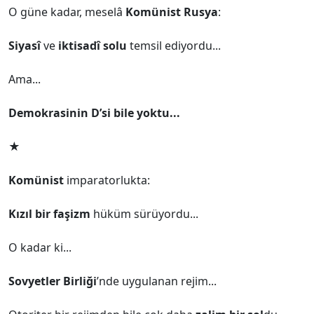
O güne kadar, meselâ
Komünist Rusya
:
Siyasî
ve
iktisadî solu
temsil ediyordu...
Ama...
Demokrasinin D’si bile yoktu...
★
Komünist
imparatorlukta:
Kızıl bir faşizm
hüküm sürüyordu...
O kadar ki...
Sovyetler Birliği
’nde uygulanan rejim...