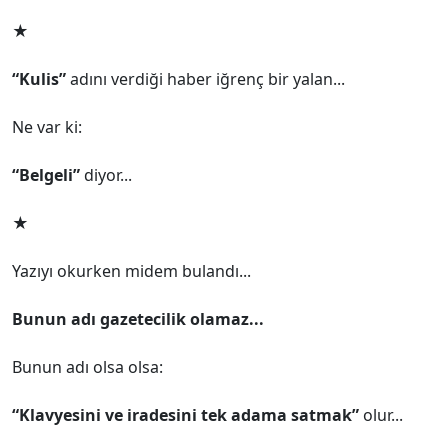
★
“Kulis”
adını verdiği haber iğrenç bir yalan...
Ne var ki:
“Belgeli”
diyor...
★
Yazıyı okurken midem bulandı...
Bunun adı gazetecilik olamaz...
Bunun adı olsa olsa:
“Klavyesini ve iradesini tek adama satmak”
olur...