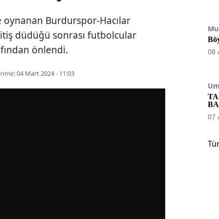
e oynanan Burdurspor-Hacılar
Mu
itiş düdüğü sonrası futbolcular
Böy
afından önlendi.
08 
enme:
04 Mart 2024 - 11:03
Umu
TA
BA
07 
Tü