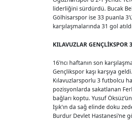
liderliğini sürdürdü. Bucak B
Gölhisarspor ise 33 puanla 3'ü
karşılaşmalarında 31 gol atıld
KILAVUZLAR GENÇLİKSPOR 3
16'ncı haftanın son karşılaşma
Gençlikspor kaşı karşıya geld
Kılavuzlarsporlu 3 futbolcu has
pozisyonlarda sakatlanan Ferh
bağları koptu. Yusuf Öksüz'ün
Işık'ın da sağ elinde doku zed
Burdur Devlet Hastanesi'ne gö