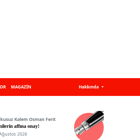
POR
MAGAZİN
Hakkında
rkusuz Kalem Osman Ferit
ilerin affına onay!
Ağustos 2026