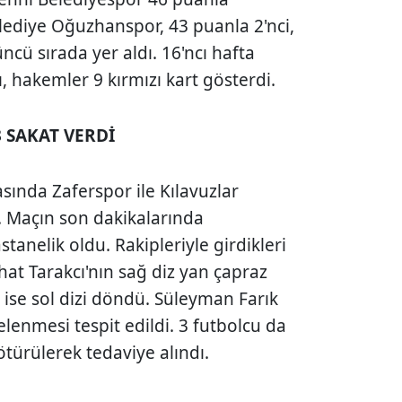
elediye Oğuzhanspor, 43 puanla 2'nci,
ncü sırada yer aldı. 16'ncı hafta
ı, hakemler 9 kırmızı kart gösterdi.
 SAKAT VERDİ
sında Zaferspor ile Kılavuzlar
i. Maçın son dakikalarında
tanelik oldu. Rakipleriyle girdikleri
at Tarakcı'nın sağ diz yan çapraz
 ise sol dizi döndü. Süleyman Farık
elenmesi tespit edildi. 3 futbolcu da
türülerek tedaviye alındı.