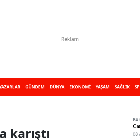
YAZARLAR
GÜNDEM
DÜNYA
EKONOMİ
YAŞAM
SAĞLIK
S
Ko
Can
a karıştı
08 