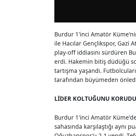
Burdur 1'inci Amatör Küme'ni
ile Hacılar Gençlikspor, Gazi A
play-off iddiasını sürdüren B
erdi. Hakemin bitiş düdüğü so
tartışma yaşandı. Futbolcuları
tarafından büyümeden önledi
LİDER KOLTUĞUNU KORUD
Burdur 1'inci Amatör Küme'de 
sahasında karşılaştığı aynı p
Oğuzhanspor'u 2-1 yendi. Tef