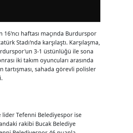
n 16'ncı haftası maçında Burdurspor
tatürk Stadı'nda karşılaştı. Karşılaşma,
urdurspor'un 3-1 üstünlüğü ile sona
nrası iki takım oyuncuları arasında
n tartışması, sahada görevli polisler
.
U
lider Tefenni Belediyespor ise
uandaki rakibi Bucak Belediye
enni Belediyespor 46 puanla