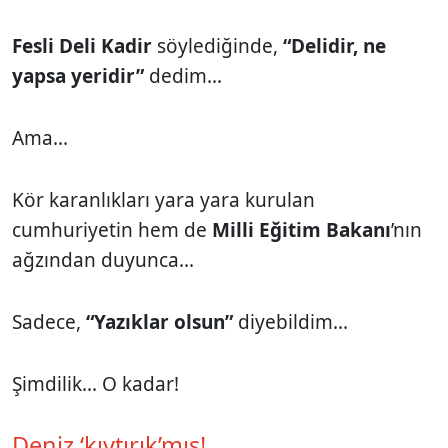
Fesli Deli Kadir
söylediğinde,
“Delidir, ne
yapsa yeridir”
dedim...
Ama...
Kör karanlıkları yara yara kurulan
cumhuriyetin hem de
Milli Eğitim Bakanı
’nın
ağzından duyunca...
Sadece,
“Yazıklar olsun”
diyebildim...
Şimdilik... O kadar!
Deniz ‘kıytırık’mış!