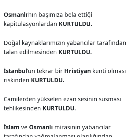
Osmanlı
’nın başımıza bela ettiği
kapitülasyonlardan
KURTULDU.
Doğal kaynaklarımızın yabancılar tarafından
talan edilmesinden
KURTULDU.
İstanbul
’un tekrar bir
Hristiyan
kenti olması
riskinden
KURTULDU.
Camilerden yükselen ezan sesinin susması
tehlikesinden
KURTULDU.
İslam
ve
Osmanlı
mirasının yabancılar
tarafından yağmalanması olasılığından