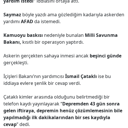
yardım istedi”
iddiasını ortaya attı.
Saymaz
böyle yazdı ama gözlediğim kadarıyla askerden
yardımı
AFAD
da istemedi.
Kamuoyu baskısı
nedeniyle bunalan
Milli Savunma
Bakanı,
kısıtlı bir operasyon yaptırdı.
Askerin gerçekten sahaya inmesi ancak
beşinci günde
gerçekleşti.
İçişleri Bakanı’nın yardımcısı
İsmail Çataklı
ise bu
iddiaya evlere şenlik bir cevap verdi.
Çataklı kimler arasında olduğunu belirtmediği bir
telefon kaydı yayınlayarak “
Depremden 43 gün sonra
gelen iftiraya, depremin henüz çözümlemesinin bile
yapılmadığı ilk dakikalarından bir ses kaydıyla
cevap
” dedi.