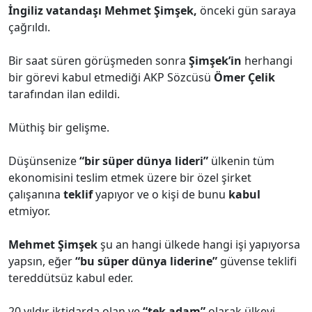
İngiliz vatandaşı Mehmet Şimşek,
önceki gün saraya
çağrıldı.
Bir saat süren görüşmeden sonra
Şimşek’in
herhangi
bir görevi kabul etmediği AKP Sözcüsü
Ömer Çelik
tarafından ilan edildi.
Müthiş bir gelişme.
Düşünsenize
“bir süper dünya lideri”
ülkenin tüm
ekonomisini teslim etmek üzere bir özel şirket
çalışanına
teklif
yapıyor ve o kişi de bunu
kabul
etmiyor.
Mehmet Şimşek
şu an hangi ülkede hangi işi yapıyorsa
yapsın, eğer
“bu süper dünya liderine”
güvense teklifi
tereddütsüz kabul eder.
20 yıldır iktidarda olan ve
“tek adam”
olarak ülkeyi