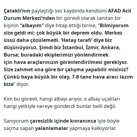
Çataklı’nın
paylaştığı ses kaydında kendisini
AFAD Acil
Durum Merkezi’nden
bir görevli olarak tanıtan bir
kişinin
“albayım”
diye hitap ettiği birine, “
Bilmiyorum
size geldi mi; çok büyük bir deprem oldu. Merkez
üssü daha çözülemedi. ‘Hatay tarafı’ diye biz
düşünüyoruz. Şimdi biz İstanbul, İzmir, Ankara,
Bursa; buradaki ekiplerimizi yönlendirmek
için hava araçlarınızın görevlendirilmesi gerekiyor.
Size zahmet ona göre bir çalışma yapabilir misiniz?
Çünkü baya büyük bir olay, 7-8 tane hava aracı lazım
bize
” diyor.
Kim bu görevli, hangi albayı arıyor, o albay uçakları
hangi yetkiyle nereye gönderdi bunlar belli değil.
Sanıyorum
çaresizlik içinde kıvranınca
işte böyle
saçma sapan
yalanlamalar
yapmaya kalkıyorlar.