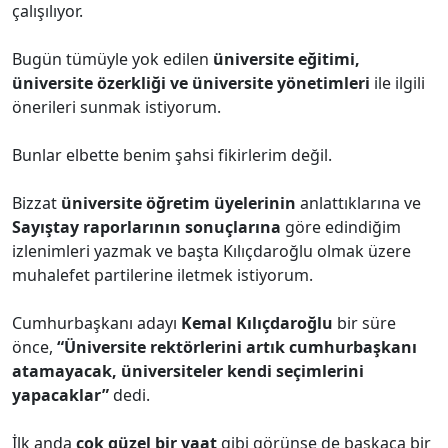
çalışılıyor.
Bugün tümüyle yok edilen
üniversite eğitimi,
üniversite özerkliği ve üniversite yönetimleri
ile ilgili
önerileri sunmak istiyorum.
Bunlar elbette benim şahsi fikirlerim değil.
Bizzat
üniversite öğretim üyelerinin
anlattıklarına ve
Sayıştay raporlarının sonuçlarına
göre edindiğim
izlenimleri yazmak ve başta Kılıçdaroğlu olmak üzere
muhalefet partilerine iletmek istiyorum.
Cumhurbaşkanı adayı
Kemal Kılıçdaroğlu
bir süre
önce,
“Üniversite rektörlerini artık cumhurbaşkanı
atamayacak, üniversiteler kendi seçimlerini
yapacaklar”
dedi.
İlk anda
çok güzel bir vaat
gibi görünse de başkaca bir