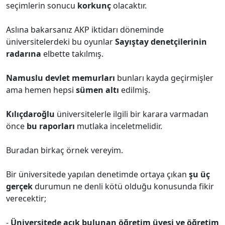
seçimlerin sonucu
korkunç
olacaktır.
Aslına bakarsanız AKP iktidarı döneminde
üniversitelerdeki bu oyunlar
Sayıştay denetçilerinin
radarına
elbette takılmış.
Namuslu devlet memurları
bunları kayda geçirmişler
ama hemen hepsi
sümen altı
edilmiş.
Kılıçdaroğlu
üniversitelerle ilgili bir karara varmadan
önce
bu raporları
mutlaka inceletmelidir.
Buradan birkaç örnek vereyim.
Bir üniversitede yapılan denetimde ortaya çıkan
şu üç
gerçek
durumun ne denli kötü olduğu konusunda fikir
verecektir;
-
Üniversitede açık bulunan öğretim üyesi ve öğretim