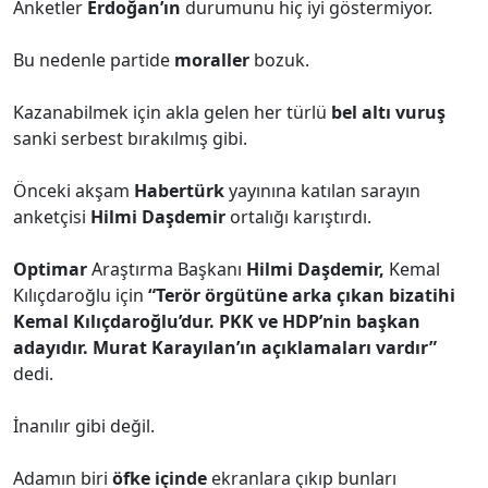
Anketler
Erdoğan’ın
durumunu hiç iyi göstermiyor.
Bu nedenle partide
moraller
bozuk.
Kazanabilmek için akla gelen her türlü
bel altı vuruş
sanki serbest bırakılmış gibi.
Önceki akşam
Habertürk
yayınına katılan sarayın
anketçisi
Hilmi Daşdemir
ortalığı karıştırdı.
Optimar
Araştırma Başkanı
Hilmi Daşdemir,
Kemal
Kılıçdaroğlu için
“Terör örgütüne arka çıkan bizatihi
Kemal Kılıçdaroğlu’dur. PKK ve HDP’nin başkan
adayıdır. Murat Karayılan’ın açıklamaları vardır”
dedi.
İnanılır gibi değil.
Adamın biri
öfke içinde
ekranlara çıkıp bunları