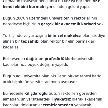
Cemaatin tasfiyesinden sonra bu kez işi öğrenen
AKP
kendi ekibini kurmak için
elinden geleni yaptı.
Bugün 200’ün üzerindeki üniversitenin rektörlerinin
neredeyse hiçbirinin
gerçek bir akademik kariyeri
yok.
Yurt içinde ve yurtdışına
bilimsel makalesi
olan, ciddiye
alınan bir
tez sahibi
olan rektör bir elin parmakları
kadar az.
Bol keseden
dağıtılan profesörlüklerle
üniversite
kadrolarında büyük değişim yapıldı.
Bugün adı üniversite olan okulların birkaç tanesi hariç
artık hiçbiri üniversite tanımına uymuyor.
Bu nedenle
Kılıçdaroğlu
bütün rektörleri görevden
almadan, üniversitelerdeki
liyakatsiz
olarak akademik
kadroları dolduranlar
temizlenmeden
yapılacak