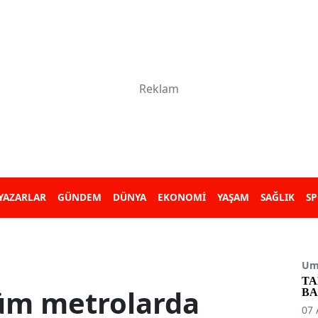
YAZARLAR
GÜNDEM
DÜNYA
EKONOMİ
YAŞAM
SAĞLIK
S
Umu
TA
tüm metrolarda
BA
07 