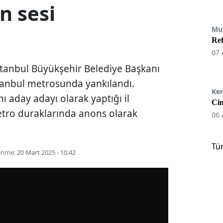
 sesi
Mu
Re
07 
stanbul Büyükşehir Belediye Başkanı
tanbul metrosunda yankılandı.
Ke
aday adayı olarak yaptığı il
Cin
etro duraklarında anons olarak
06 
Tü
enme:
20 Mart 2025 - 10:42