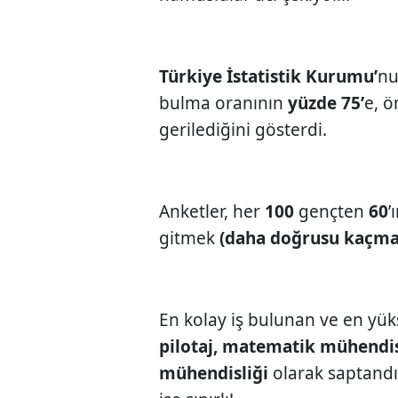
Türkiye İstatistik Kurumu’
nu
bulma oranının
yüzde 75’
e, ö
gerilediğini gösterdi.
Anketler, her
100
gençten
60
’
gitmek
(daha doğrusu kaçma
En kolay iş bulunan ve en yü
pilotaj, matematik mühendisl
mühendisliği
olarak saptandı.