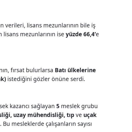
n verileri, lisans mezunlarının bile iş
n lisans mezunlarının ise
yüzde 66,4’
e
ının, fırsat bulurlarsa
Batı ülkelerine
k)
istediğini gözler önüne serdi.
ksek kazancı sağlayan
5
meslek grubu
iği, uzay mühendisliği, tıp
ve
uçak
 Bu mesleklerde çalışanların sayısı