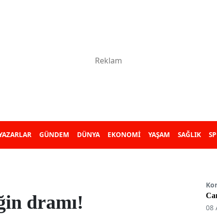
YAZARLAR
GÜNDEM
DÜNYA
EKONOMİ
YAŞAM
SAĞLIK
S
Ko
ğin dramı!
Can
08 