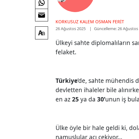
KORKUSUZ KALEM OSMAN FERIT
26 Ağustos 2025
Güncelleme: 26 Ağustos
Ülkeyi sahte diplomalıların s
felaket.
Türkiye
’de, sahte mühendis d
devletten ihaleler bile alınırk
en az
25
ya da
30’
unun iş bul
Ülke öyle bir hale geldi ki, dol
namuslular acı çekiyor...