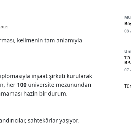
Mu
Böy
 2025
08 
arması, kelimenin tam anlamıyla
Umu
TA
BA
07 
iplomasıyla inşaat şirketi kurularak
en, her
100
üniversite mezunundan
Tü
amaması hazin bir durum.
andırıcılar, sahtekârlar yaşıyor,