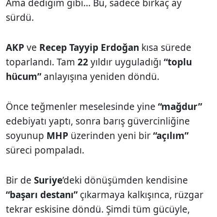
Ama dediğim gibi... Bu, sadece birkaç ay
sürdü.
AKP
ve
Recep Tayyip Erdoğan
kısa sürede
toparlandı. Tam
22
yıldır uyguladığı
“toplu
hücum”
anlayışına yeniden döndü.
Önce teğmenler meselesinde yine
“mağdur”
edebiyatı yaptı, sonra barış güvercinliğine
soyunup
MHP
üzerinden yeni bir
“açılım”
süreci pompaladı.
Bir de
Suriye
’deki dönüşümden kendisine
“başarı destanı”
çıkarmaya kalkışınca, rüzgar
tekrar eskisine döndü. Şimdi tüm gücüyle,