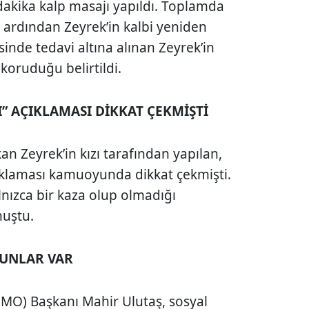
dakika kalp masajı yapıldı. Toplamda
ardından Zeyrek’in kalbi yeniden
sinde tedavi altına alınan Zeyrek’in
koruduğu belirtildi.
” AÇIKLAMASI DİKKAT ÇEKMİŞTİ
n Zeyrek’in kızı tarafından yapılan,
ıklaması kamuoyunda dikkat çekmişti.
lnızca bir kaza olup olmadığı
muştu.
RUNLAR VAR
EMO) Başkanı Mahir Ulutaş, sosyal