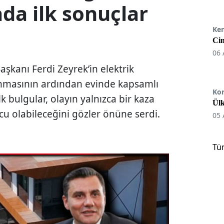
ada ilk sonuçlar
Ke
Cin
06 
şkanı Ferdi Zeyrek’in elektrik
anmasının ardından evinde kapsamlı
Ko
lk bulgular, olayın yalnızca bir kaza
Ülk
ucu olabileceğini gözler önüne serdi.
05 
Tü