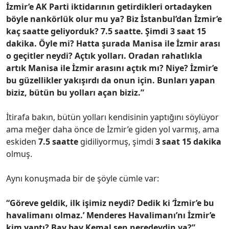
İzmir’e AK Parti iktidarının getirdikleri ortadayken
böyle nankörlük olur mu ya? Biz İstanbul’dan İzmir’e
kaç saatte geliyorduk? 7.5 saatte. Şimdi 3 saat 15
dakika. Öyle mi? Hatta şurada Manisa ile İzmir arası
o geçitler neydi? Açtık yolları. Oradan rahatlıkla
artık Manisa ile İzmir arasını açtık mı? Niye? İzmir’e
bu güzellikler yakışırdı da onun için. Bunları yapan
biziz, bütün bu yolları açan biziz.”
İtirafa bakın, bütün yolları kendisinin yaptığını söylüyor
ama meğer daha önce de İzmir’e giden yol varmış, ama
eskiden
7.5 saatte
gidiliyormuş, şimdi
3 saat 15 dakika
olmuş.
Aynı konuşmada bir de şöyle cümle var:
“Göreve geldik, ilk işimiz neydi? Dedik ki ‘İzmir’e bu
havalimanı olmaz.’ Menderes Havalimanı’nı İzmir’e
kim yaptı? Bay bay Kemal sen neredeydin ya?”