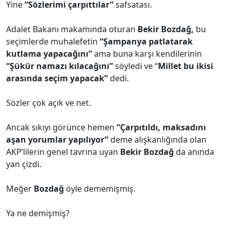
Yine
“Sözlerimi çarpıttılar”
safsatası.
Adalet Bakanı makamında oturan
Bekir Bozdağ,
bu
seçimlerde muhalefetin
“Şampanya patlatarak
kutlama yapacağını”
ama buna karşı kendilerinin
“Şükür namazı kılacağını”
söyledi ve “
Millet bu ikisi
arasında seçim yapacak”
dedi.
Sözler çok açık ve net.
Ancak sıkıyı görünce hemen
“Çarpıtıldı, maksadını
aşan yorumlar yapılıyor”
deme alışkanlığında olan
AKP’lilerin genel tavrına uyan
Bekir Bozdağ
da anında
yan çizdi.
Meğer
Bozdağ
öyle dememişmiş.
Ya ne demişmiş?