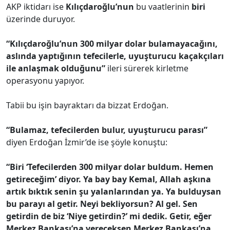
AKP iktidarı ise
Kılıçdaroğlu’nun
bu vaatlerinin
biri
üzerinde duruyor.
“Kılıçdaroğlu’nun 300 milyar dolar bulamayacağını,
aslında yaptığının tefecilerle, uyuşturucu kaçakçıları
ile anlaşmak olduğunu”
ileri sürerek kirletme
operasyonu yapıyor.
Tabii bu işin bayraktarı da bizzat Erdoğan.
“Bulamaz, tefecilerden bulur, uyuşturucu parası”
diyen Erdoğan İzmir’de ise şöyle konuştu:
“Biri ‘Tefecilerden 300 milyar dolar buldum. Hemen
getireceğim’ diyor. Ya bay bay Kemal, Allah aşkına
artık bıktık senin şu yalanlarından ya. Ya bulduysan
bu parayı al getir. Neyi bekliyorsun? Al gel. Sen
getirdin de biz ‘Niye getirdin?’ mi dedik. Getir, eğer
Merkez Bankası’na vereceksen Merkez Bankası’na