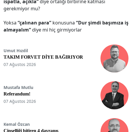
ispatla, açıkla”
diye ortalığı birbirine katması
gerekmiyor mu?
Yoksa
“çalınan para”
konusuna
“Dur şimdi başımıza iş
almayalım”
diye mi hiç girmiyorlar
Umut Hızdil
TAKIM FORVET DİYE BAĞIRIYOR
07 Ağustos 2026
Mustafa Mutlu
Referandum!
07 Ağustos 2026
Kemal Özcan
Cinselliği bitiren 4 davranış