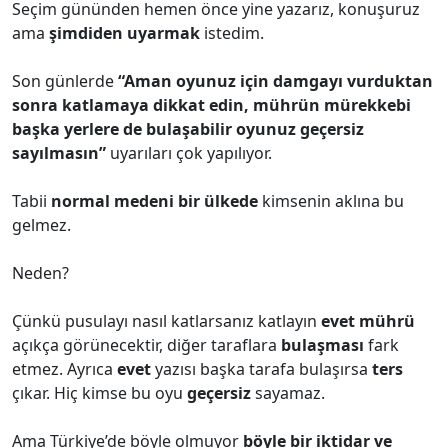
Seçim gününden hemen önce yine yazarız, konuşuruz
ama
şimdiden uyarmak
istedim.
Son günlerde
“Aman oyunuz için damgayı vurduktan
sonra katlamaya dikkat edin, mührün mürekkebi
başka yerlere de bulaşabilir oyunuz geçersiz
sayılmasın”
uyarıları çok yapılıyor.
Tabii
normal medeni bir ülkede
kimsenin aklına bu
gelmez.
Neden?
Çünkü pusulayı nasıl katlarsanız katlayın
evet mührü
açıkça görünecektir, diğer taraflara
bulaşması
fark
etmez. Ayrıca
evet
yazısı başka tarafa bulaşırsa
ters
çıkar. Hiç kimse bu oyu
geçersiz
sayamaz.
Ama Türkiye’de böyle olmuyor
böyle bir iktidar ve