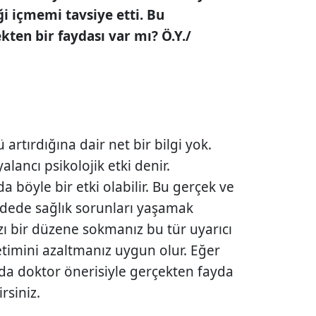
ği içmemi tavsiye etti. Bu
ekten bir faydası var mı? Ö.Y./
 artır­dığına dair net bir bilgi yok.
lancı psikolojik etki denir.
 böyle bir etki olabilir. Bu gerçek ve
 vadede sağlık sorunları yaşamak
zı bir düzene sokmanız bu tür uyarıcı
etimini azaltmanız uygun olur. Eğer
da doktor önerisiyle gerçekten fayda
rsiniz.