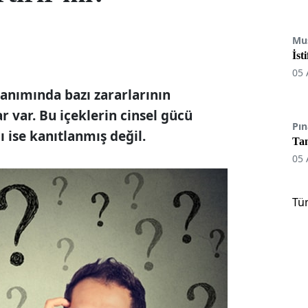
Mu
İst
05 
llanımında bazı zararlarının
 var. Bu içeklerin cinsel gücü
Pın
 ise kanıtlanmış değil.
Tan
05 
Tü