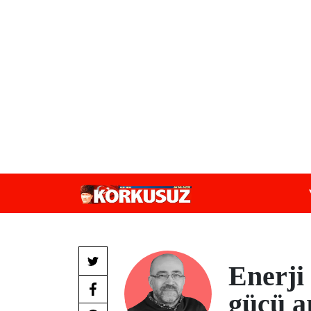
Enerji 
gücü a