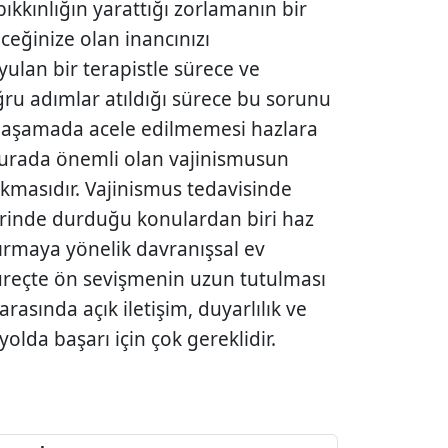
ıkkınlığın yarattığı zorlamanın bir
ceğinize olan inancını­zı
ulan bir terapistle sürece ve
ğru adımlar atıldığı sürece bu sorunu
u aşamada acele edilmemesi hazlara
. Burada önemli olan vajinismusun
lkmasıdır. Vajinis­mus tedavisinde
zerinde durduğu konulardan biri haz
ırma­ya yönelik davranışsal ev
 süreçte ön sevişmenin uzun tutulması
 arasında açık iletişim, duyarlılık ve
olda başarı için çok gereklidir.