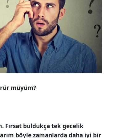
örür müyüm?
. Fırsat buldukça tek gecelik
larım böyle zamanlarda daha iyi bir