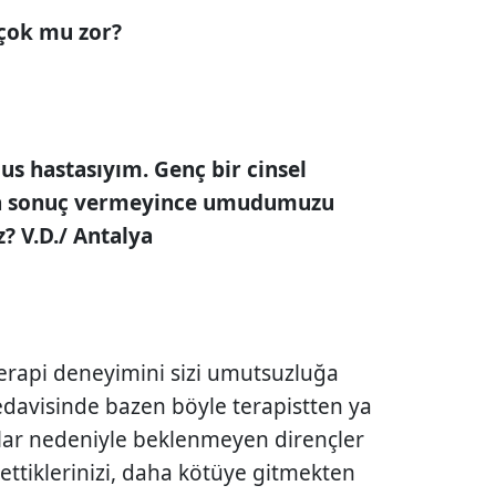
çok mu zor?
mus hastasıyım. Genç bir cinsel
ama sonuç vermeyince umudumuzu
z? V.D./ Antalya
erapi deneyimini sizi umutsuzluğa
tedavisinde bazen böyle terapistten ya
lar nedeniyle beklenmeyen dirençler
settiklerinizi, daha kötüye gitmekten