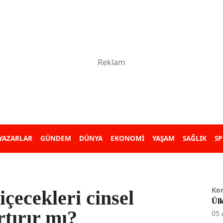
YAZARLAR
GÜNDEM
DÜNYA
EKONOMİ
YAŞAM
SAĞLIK
S
Ko
içecekleri cinsel
Ülk
rtırır mı?
05 