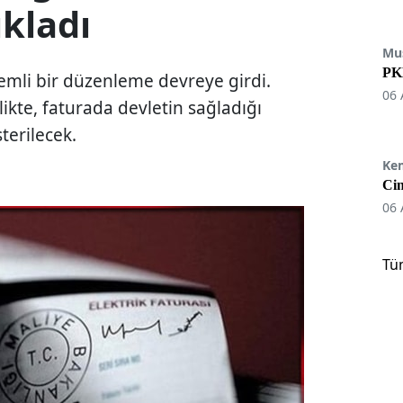
ıkladı
Mu
PKK
önemli bir düzenleme devreye girdi.
06 
ikte, faturada devletin sağladığı
terilecek.
Ke
Cin
06 
Tü