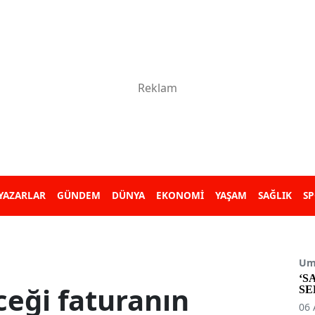
YAZARLAR
GÜNDEM
DÜNYA
EKONOMİ
YAŞAM
SAĞLIK
S
Umu
‘S
ceği faturanın
SE
06 