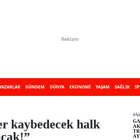
YAZARLAR
GÜNDEM
DÜNYA
EKONOMİ
YAŞAM
SAĞLIK
S
Alp
er kaybedecek halk
GA
AK
TR
cak!”
AY