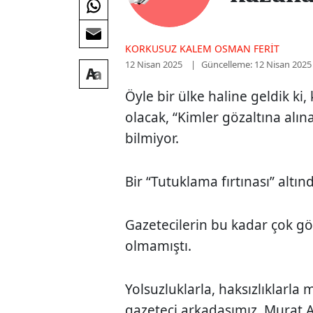
KORKUSUZ KALEM OSMAN FERIT
12 Nisan 2025
Güncelleme: 12 Nisan 2025
Öyle bir ülke haline geldik k
olacak, “Kimler gözaltına alın
bilmiyor.
Bir “Tutuklama fırtınası” altın
Gazetecilerin bu kadar çok gö
olmamıştı.
Yolsuzluklarla, haksızlıklarla
gazeteci arkadaşımız, Murat A