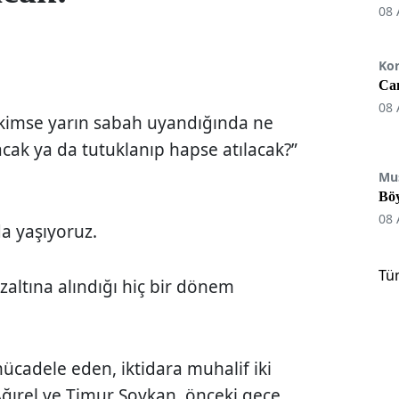
08 
Ko
Can
08 
i, kimse yarın sabah uyandığında ne
acak ya da tutuklanıp hapse atılacak?”
Mu
Böy
08 
da yaşıyoruz.
Tü
zaltına alındığı hiç bir dönem
 mücadele eden, iktidara muhalif iki
ğırel ve Timur Soykan, önceki gece