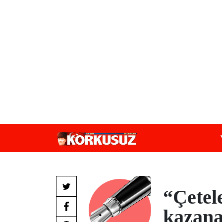
“Çetel
kazana