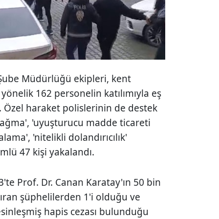
Şube Müdürlüğü ekipleri, kent
yönelik 162 personelin katılımıyla eş
Özel haraket polislerinin de destek
 yağma', 'uyuşturucu madde ticareti
lama', 'nitelikli dolandırıcılık'
lü 47 kişi yakalandı.
3'te Prof. Dr. Canan Karatay'ın 50 bin
dıran şüphelilerden 1'i olduğu ve
esinleşmiş hapis cezası bulunduğu