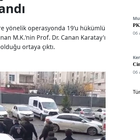
andı
Mu
PKK
ere yönelik operasyonda 19'u hükümlü
06 
ınan M.K.'nin Prof. Dr. Canan Karatay'ı
olduğu ortaya çıktı.
Ke
Cin
06 
Tü