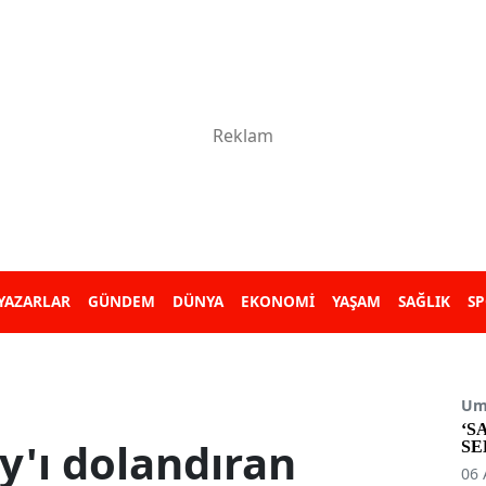
YAZARLAR
GÜNDEM
DÜNYA
EKONOMİ
YAŞAM
SAĞLIK
S
Umu
‘S
y'ı dolandıran
SE
06 