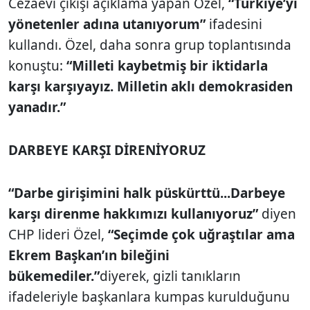
Cezaevi çıkışı açıklama yapan Özel,
“Türkiye’yi
yönetenler adına utanı­yorum”
ifadesini
kullan­dı. Özel, daha sonra grup toplantısında
konuştu:
“Milleti kaybetmiş bir iktidarla
karşı karşıyayız. Milletin aklı demokrasi­den
yanadır.”
DARBEYE KARŞI DİRENİYORUZ
“Darbe girişimini halk püskürttü...Darbeye
karşı direnme hakkımızı kullanıyoruz”
diyen
CHP lideri Özel,
“Seçimde çok uğraştılar ama
Ekrem Başkan’ın bileğini
bükemediler.”
diyerek, gizli tanıkların
ifadeleriyle başkanlara kumpas kurulduğunu