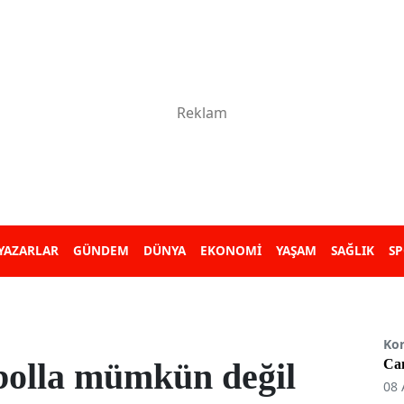
YAZARLAR
GÜNDEM
DÜNYA
EKONOMİ
YAŞAM
SAĞLIK
S
Ko
bolla mümkün değil
Can
08 