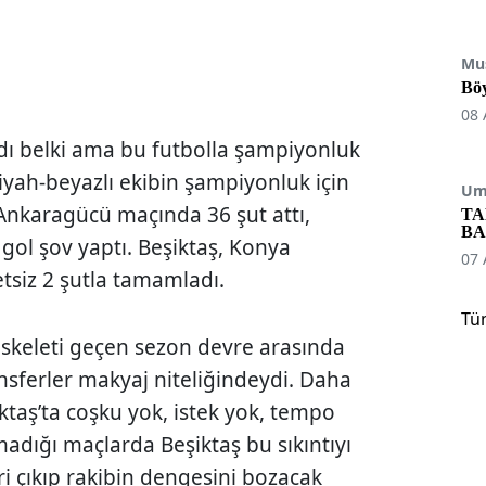
Mu
Böy
08 
dı belki ama bu futbolla şampiyonluk
iyah-beyazlı ekibin şampiyonluk için
Umu
Ankaragücü maçında 36 şut attı,
TA
BA
ol şov yaptı. Beşiktaş, Konya
07 
etsiz 2 şutla tamamladı.
Tü
iskeleti geçen sezon devre arasında
nsferler makyaj niteliğindeydi. Daha
taş’ta coşku yok, istek yok, tempo
dığı maçlarda Beşiktaş bu sıkıntıyı
ri çıkıp rakibin dengesini bozacak