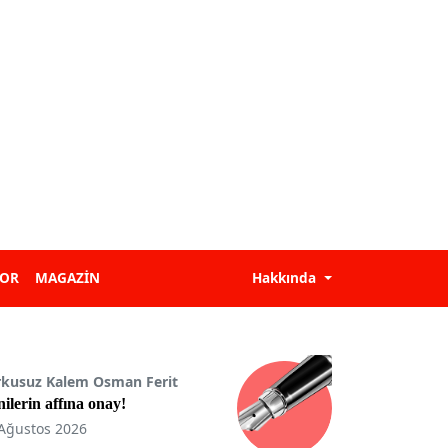
POR
MAGAZİN
Hakkında
rkusuz Kalem Osman Ferit
ilerin affına onay!
Ağustos 2026