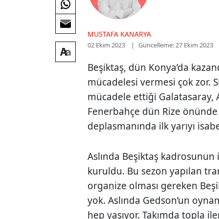
MUSTAFA KANARYA
02 Ekim 2023
Güncelleme: 27 Ekim 2023
Beşiktaş, dün Konya’da kazan
mücadelesi vermesi çok zor. S
mücadele ettiği Galatasaray, 
Fenerbahçe dün Rize önünde g
deplasmanında ilk yarıyı isab
Aslında Beşiktaş kadrosunun 
kuruldu. Bu sezon yapılan tra
organize olması gereken Beşik
yok. Aslında Gedson’un oynama
hep yaşıyor. Takımda topla ile