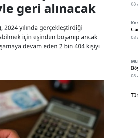
yle geri alınacak
08 
Ko
 2024 yılında gerçekleştirdiği
Can
abilmek için eşinden boşanıp ancak
08 
aşamaya devam eden 2 bin 404 kişiyi
Mu
Böy
08 
Tü