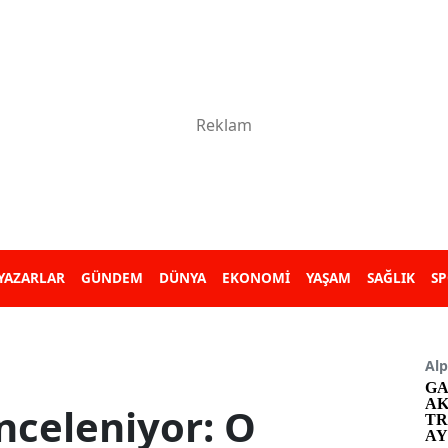
YAZARLAR
GÜNDEM
DÜNYA
EKONOMİ
YAŞAM
SAĞLIK
S
Alp
GA
AK
nceleniyor: O
TR
AY