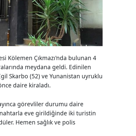
lesi Kölemen Çıkmazı'nda bulunan 4
ıralarında meydana geldi. Edinilen
Egil Skarbo (52) ve Yunanistan uyruklu
nce daire kiraladı.
yınca görevliler durumu daire
ahtarla eve girildiğinde iki turistin
düler. Hemen sağlık ve polis