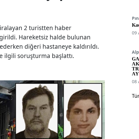
Pın
Kad
iralayan 2 turistten haber
09 
irildi. Hareketsiz halde bulunan
bederken diğeri hastaneye kaldırıldı.
Alp
 ilgili soruşturma başlattı.
GA
AK
TR
AY
08 
Tü