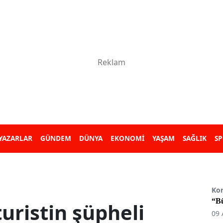
YAZARLAR
GÜNDEM
DÜNYA
EKONOMİ
YAŞAM
SAĞLIK
S
Ko
“B
uristin şüpheli
09 