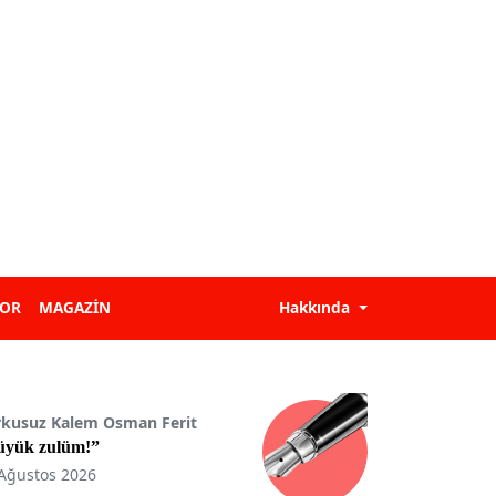
POR
MAGAZİN
Hakkında
rkusuz Kalem Osman Ferit
üyük zulüm!”
Ağustos 2026