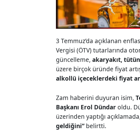
3 Temmuz’da açıklanan enflasy
Vergisi (ÖTV) tutarlarında ot
güncelleme,
akaryakıt, tütün
üzere birçok üründe fiyat artış
alkollü içeceklerdeki fiyat ar
Zam haberini duyuran isim,
T
Başkanı Erol Dündar
oldu. D
üzerinden yaptığı açıklamada
geldiğini”
belirtti.