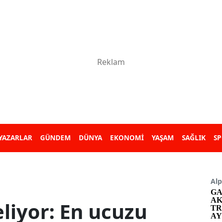
YAZARLAR
GÜNDEM
DÜNYA
EKONOMİ
YAŞAM
SAĞLIK
S
Alp
GA
AK
liyor: En ucuzu
TR
AY