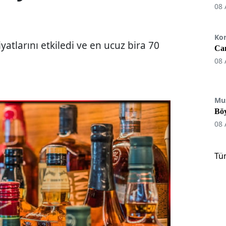
08 
Ko
iyatlarını etkiledi ve en ucuz bira 70
Can
08 
Mu
Böy
08 
Tü