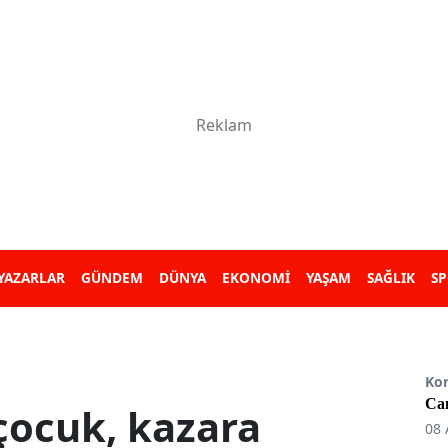
YAZARLAR
GÜNDEM
DÜNYA
EKONOMİ
YAŞAM
SAĞLIK
S
Ko
Can
çocuk, kazara
08 