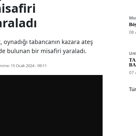
isafiri
raladı
Mu
Böy
08 
k, oynadığı tabancanın kazara ateş
e bulunan bir misafiri yaraladı.
Umu
TA
BA
enme:
15 Ocak 2024 - 09:11
07 
Tü