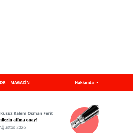
POR
MAGAZİN
Hakkında
rkusuz Kalem Osman Ferit
ilerin affına onay!
Ağustos 2026