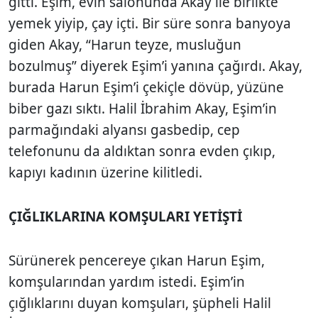
gitti. Eşim, evin salonunda Akay ile birlikte
yemek yiyip, çay içti. Bir süre sonra banyoya
giden Akay, “Harun teyze, musluğun
bozulmuş” diyerek Eşim’i yanına çağırdı. Akay,
burada Harun Eşim’i çekiçle dövüp, yüzüne
biber gazı sıktı. Halil İbrahim Akay, Eşim’in
parmağındaki alyansı gasbedip, cep
telefonunu da aldıktan sonra evden çıkıp,
kapıyı kadının üzerine kilitledi.
ÇIĞLIKLARINA KOMŞULARI YETİŞTİ
Sürünerek pencereye çıkan Harun Eşim,
komşularından yardım istedi. Eşim’in
çığlıklarını duyan komşuları, şüpheli Halil