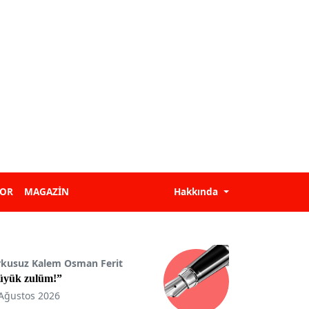
POR
MAGAZİN
Hakkında
rkusuz Kalem Osman Ferit
üyük zulüm!”
Ağustos 2026