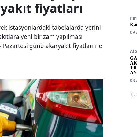
yakıt fiyatları
Pın
Kad
rek istasyonlardaki tabelalarda yerini
09 
akıtlara yeni bir zam yapılması
 Pazartesi günü akaryakıt fiyatları ne
Alp
GA
AK
TR
AY
08 
Tü