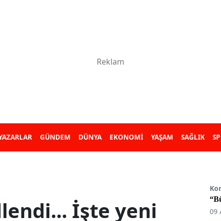
YAZARLAR
GÜNDEM
DÜNYA
EKONOMİ
YAŞAM
SAĞLIK
S
Ko
“B
endi... İşte yeni
09 