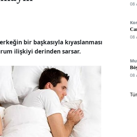
08 
Ko
Can
08 
erkeğin bir başkasıyla kıyaslanması
rum ilişkiyi derinden sarsar.
Mu
Böy
08 
Tü