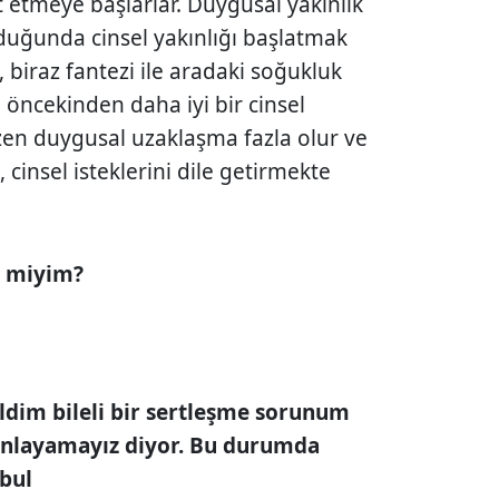
rt etmeye başlarlar. Duygusal yakınlık
duğunda cinsel yakınlığı başlatmak
, biraz fantezi ile aradaki soğukluk
 öncekinden daha iyi bir cinsel
zen duygusal uzaklaşma fazla olur ve
 cinsel isteklerini dile getirmekte
r miyim?
ldim bileli bir sertleşme sorunum
nlayamayız diyor. Bu du­rumda
nbul