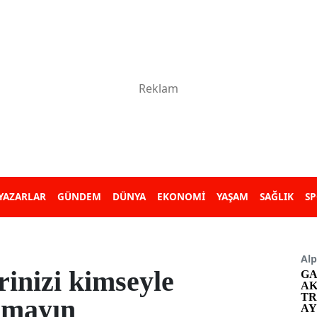
YAZARLAR
GÜNDEM
DÜNYA
EKONOMİ
YAŞAM
SAĞLIK
S
Alp
rinizi kimseyle
GA
AK
TR
amayın
AY