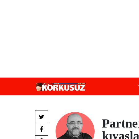
Partne
kıyasl