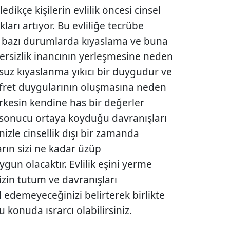
ikçe kişilerin evlilik öncesi cinsel
kları artıyor. Bu ev­liliğe tecrübe
a bazı durumlarda kıyaslama ve buna
ğersizlik inancının yerleşmesine neden
msuz kıyaslanma yıkıcı bir duygudur ve
fret duygularının oluşmasına neden
erkesin kendine has bir değerler
n sonucu ortaya koyduğu dav­ranışları
nizle cinsellik dışı bir zamanda
rın sizi ne kadar üzüp
gun ola­caktır. Evlilik eşini yerme
nizin tutum ve davranışları
edemeyece­ğinizi belirterek birlikte
u konuda ısrarcı olabilirsiniz.