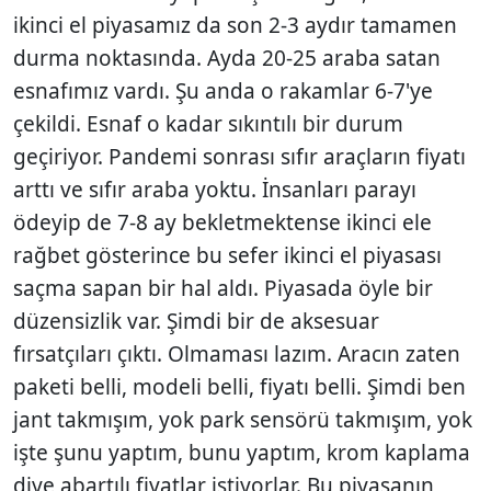
ikinci el piyasamız da son 2-3 aydır tamamen
durma noktasında. Ayda 20-25 araba satan
esnafımız vardı. Şu anda o rakamlar 6-7'ye
çekildi. Esnaf o kadar sıkıntılı bir durum
geçiriyor. Pandemi sonrası sıfır araçların fiyatı
arttı ve sıfır araba yoktu. İnsanları parayı
ödeyip de 7-8 ay bekletmektense ikinci ele
rağbet gösterince bu sefer ikinci el piyasası
saçma sapan bir hal aldı. Piyasada öyle bir
düzensizlik var. Şimdi bir de aksesuar
fırsatçıları çıktı. Olmaması lazım. Aracın zaten
paketi belli, modeli belli, fiyatı belli. Şimdi ben
jant takmışım, yok park sensörü takmışım, yok
işte şunu yaptım, bunu yaptım, krom kaplama
diye abartılı fiyatlar istiyorlar. Bu piyasanın