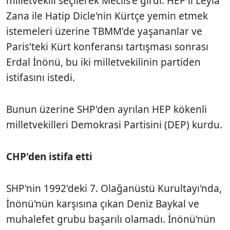
milletvekili seçilerek Meclis'e girdi. HEP'li Leyla
Zana ile Hatip Dicle'nin Kürtçe yemin etmek
istemeleri üzerine TBMM'de yaşananlar ve
Paris'teki Kürt konferansı tartışması sonrası
Erdal İnönü, bu iki milletvekilinin partiden
istifasını istedi.
Bunun üzerine SHP'den ayrılan HEP kökenli
milletvekilleri Demokrasi Partisini (DEP) kurdu.
CHP'den istifa etti
SHP'nin 1992'deki 7. Olağanüstü Kurultayı'nda,
İnönü'nün karşısına çıkan Deniz Baykal ve
muhalefet grubu başarılı olamadı. İnönü'nün