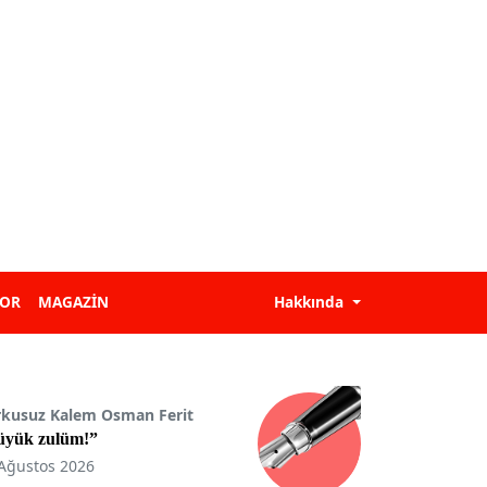
POR
MAGAZİN
Hakkında
rkusuz Kalem Osman Ferit
üyük zulüm!”
Ağustos 2026