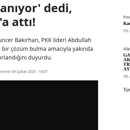
anıyor' dedi,
a attı!
Pın
Kad
09 
ncer Bakırhan, PKK lideri Abdullah
cı bir çözüm bulma amacıyla yakında
Alp
GA
zırlandığını duyurdu.
AK
TR
AY
lenme:
04 Şubat 2025 - 14:07
08 
Tü