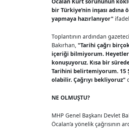
Öcalan Kürt sorununun köklü
bir Türkiye’nin inşası adına
yapmaya hazırlanıyor"
ifadel
Toplantının ardından gazeteci
Bakırhan,
"Tarihi çağrı birçok
içeriği bilmiyorum. Heyetler
konuşuyoruz. Kısa bir sürede 
Tarihini belirtemiyorum. 15 Ş
olabilir. Çağrıyı bekliyoruz"
d
NE OLMUŞTU?
MHP Genel Başkanı Devlet Bah
Öcalan’a yönelik çağrısının ar