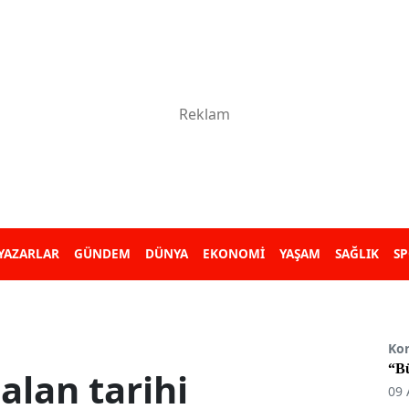
YAZARLAR
GÜNDEM
DÜNYA
EKONOMİ
YAŞAM
SAĞLIK
S
Ko
“B
alan tarihi
09 