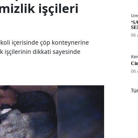
izlik işçileri
Umu
‘S
SE
06 
 koli içerisinde çöp konteynerine
k işçilerinin dikkati sayesinde
Ke
Cin
06 
Tü