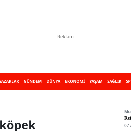
YAZARLAR
GÜNDEM
DÜNYA
EKONOMİ
YAŞAM
SAĞLIK
S
Mu
Re
 köpek
07 